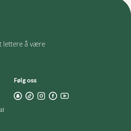
t lettere å være
Følg oss
s)