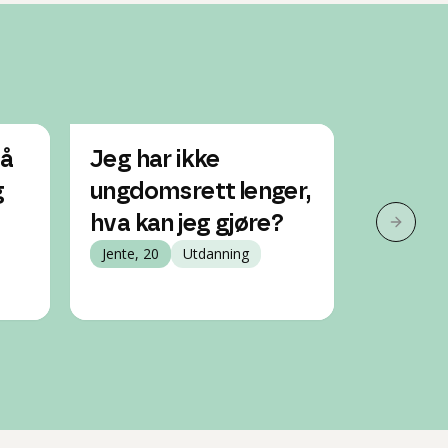
på
Jeg har ikke
Kan d
g
ungdomsrett lenger,
hjelpe 
hva kan jeg gjøre?
omval
Neste 
Jente, 20
Utdanning
Jente, 16