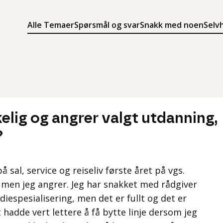
Alle Temaer
Spørsmål og svar
Snakk med noen
Selv
Søk
Meny
Søk i innholdet på ung.no
Meny for å navigere på ung.no
elig og angrer valgt utdanning,
?
 sal, service og reiseliv første året på vgs.
, men jeg angrer. Jeg har snakket med rådgiver
udiespesialisering, men det er fullt og det er
t hadde vert lettere å få bytte linje dersom jeg