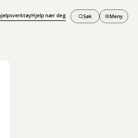
hjelpsverktøy
Hjelp nær deg
Søk
Meny