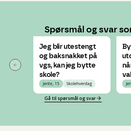
Spørsmål og svar so
Jeg blir utestengt
By
og baksnakket på
ut
vgs, kan jeg bytte
nå
Forrige slide
skole?
va
Jente, 15
Skolehverdag
Je
Gå til spørsmål og svar