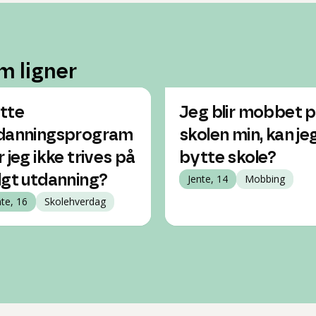
m ligner
tte
Jeg blir mobbet 
danningsprogram
skolen min, kan je
r jeg ikke trives på
bytte skole?
lgt utdanning?
Jente, 14
Mobbing
nte, 16
Skolehverdag