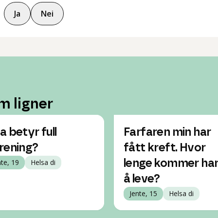
Ja
Nei
m ligner
a betyr full
Farfaren min har
rening?
fått kreft. Hvor
nte, 19
Helsa di
lenge kommer han 
å leve?
Jente, 15
Helsa di