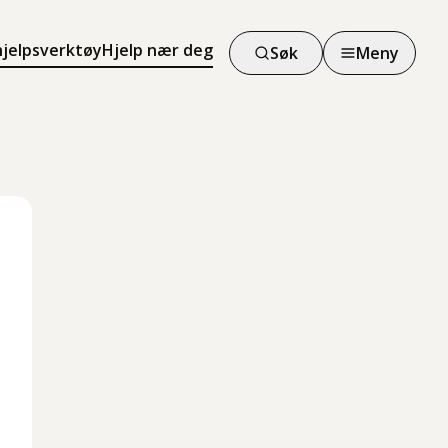
hjelpsverktøy
Hjelp nær deg
Søk
Meny