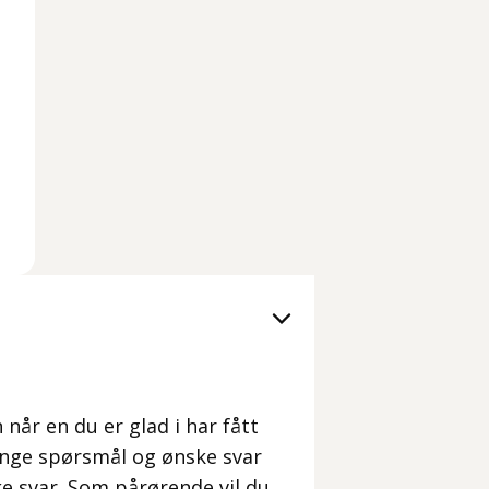
n når en du er glad i har fått
ange spørsmål og ønske svar
ike svar. Som pårørende vil du