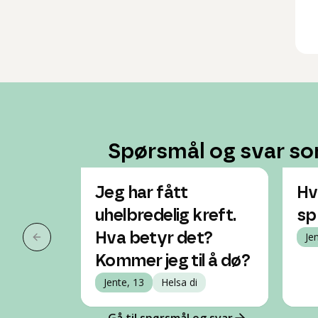
Spørsmål og svar so
Jeg har fått
Hv
uhelbredelig kreft.
sp
Hva betyr det?
Je
Forrige slide
Kommer jeg til å dø?
Jente, 13
Helsa di