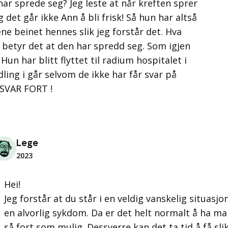
har sprede seg? Jeg leste at når kreften sprer
 det går ikke Ann å bli frisk! Så hun har altså
 ene beinet hennes slik jeg forstår det. Hva
 betyr det at den har spredd seg. Som igjen
Hun har blitt flyttet til radium hospitalet i
ling i går selvom de ikke har får svar på
S SVAR FORT !
Lege
2023
Hei!
Jeg forstår at du står i en veldig vanskelig situasjo
en alvorlig sykdom. Da er det helt normalt å ha m
så fort som mulig. Dessverre kan det ta tid å få sl