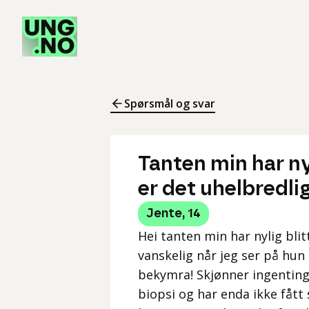
Spørsmål og svar
Tanten min har ny
er det uhelbredli
Jente
,
14
Hei tanten min har nylig bli
vanskelig når jeg ser på hu
bekymra! Skjønner ingenting
biopsi og har enda ikke fått 