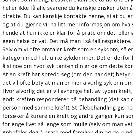
heller ikke få alle svarene du kanskje ønsker uten
direkte. Du kan kanskje kontakte henne, si at du e
og at du gjerne vil ha litt mer informasjon om hva
hende at hun ikke er klar for å prate om det, eller
egen helse privat. Det må man i så fall respektere.
Selv om vi ofte omtaler kreft som en sykdom, så er
kategori med helt ulike sykdommer. Det er derfor h
å si noe om hvor syk tanten din er og om dette komm
At en kreft har spredd seg (om den har det) betyr 
det vil ofte bety at man er mer alvorlig syk enn om
Hvor alvorlig det er vil avhenge helt av typen kref
godt kreften responderer på behandling (det kan og
person med samme kreft). Strålebehandling gis n
forsøker å kurere en kreft og andre ganger kun som
forlenge livet så lenge som mulig (selv om man vet a
Anbefaler deg å prate med familien din og de rund