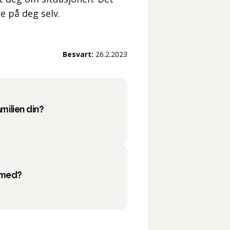
re på deg selv.
Besvart:
26.2.2023
amilien din?
 med?