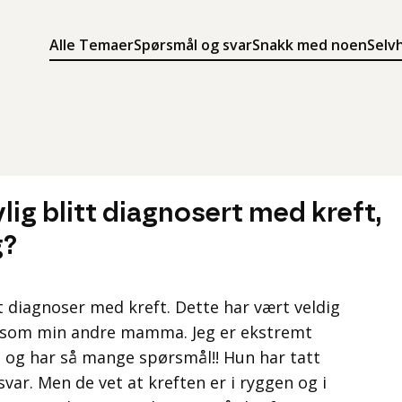
Alle Temaer
Spørsmål og svar
Snakk med noen
Selv
Søk
Meny
Søk i innholdet på ung.no
Meny for å navigere på ung.no
lig blitt diagnosert med kreft,
g?
tt diagnoser med kreft. Dette har vært veldig
n som min andre mamma. Jeg er ekstremt
 og har så mange spørsmål!! Hun har tatt
svar. Men de vet at kreften er i ryggen og i