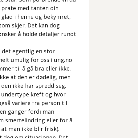
 å prate med tanten din
r glad i henne og bekymret,
 som skjer. Det kan dog
 ønsker å holde detaljer rundt
 det egentlig en stor
elt umulig for oss i ung.no
er til å gå bra eller ikke.
ikke at den er dødelig, men
 den ikke har spredd seg.
t, undertype kreft og hvor
så variere fra person til
oen ganger fordi man
 smertelindring eller for å
t man ikke blir frisk).
t deg om situasjonen. Det