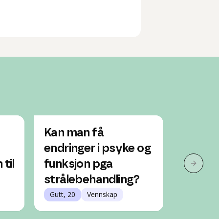
Kan man få
Hva er
endringer i psyke og
kvisel
til
funksjon pga
nuppen
Neste 
strålebehandling?
fått?
Gutt, 20
Vennskap
Jente, 13