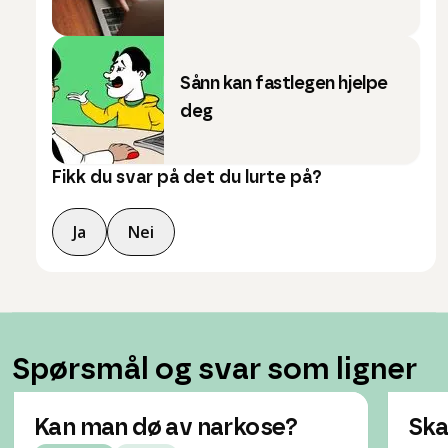
Sånn kan fastlegen hjelpe
deg
Fikk du svar på det du lurte på?
Ja
Nei
Spørsmål og svar som ligner
Kan man dø av narkose?
Ska