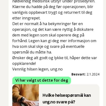
nødvendig medisinsk utstyr under prosedyren.
Klærne du hadde på deg før operasjonen, blir
vanligvis oppbevart trygt og returnert til deg
etter inngrepet.
Det er normalt å ha bekymringer før en
operasjon, og det kan være nyttig å diskutere
dem med legen som skal operere deg på
forhånd. Legen kan gi deg mer informasjon om
hva som skal skje og svare på eventuelle
spørsmål du måtte ha.
Ønsker deg alt godt og lykke til, håper dette var
oppklarende!
Vennlig hilsen legen, ung.no
Besvart:
2.1.2024
Vi har valgt ut dette for deg
Hvilke helsespørsmål kan
ung.no svare på?