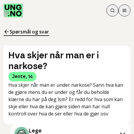
Søk
Men
Søk
Meny
Søk i innhol
Meny for å 
Spørsmål og svar
Hva skjer når man er i
narkose?
Jente
,
14
Hva skjer når man er under narkose? Sann hva kan
de gjøre mens du er under og får du beholde
klærne du har på deg lsm? Er redd for hva som kan
skje eller hva de kan gjøre siden man har null
kontroll over hva de ser eller hva de gjør osv
Lege