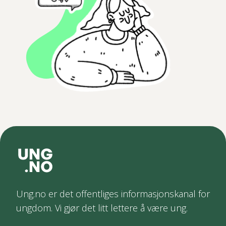
Ung.no er det offentliges informasjonskanal for
ungdom. Vi gjør det litt lettere å være ung.