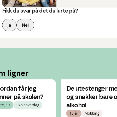
Fikk du svar på det du lurte på?
Ja
Nei
m ligner
ordan får jeg
De utestenger me
nner på skolen?
og snakker bare 
nte, 13
Skolehverdag
alkohol
15 år
Mobbing