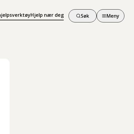
hjelpsverktøy
Hjelp nær deg
Søk
Meny