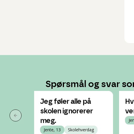
Spørsmål og svar so
Jeg føler alle på
Hv
skolen ignorerer
ve
Forrige slide
meg.
Je
Jente, 13
Skolehverdag