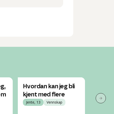
g,
Hvordan kan jeg bli
Hvorda
om
kjent med flere
flere 
Neste 
Jente, 13
Vennskap
Jente, 16