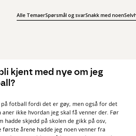
Alle Temaer
Spørsmål og svar
Snakk med noen
Selv
Søk
Meny
Søk i innholdet på ung.no
Meny for å navigere på ung.no
bli kjent med nye om jeg
all?
e på fotball fordi det er gøy, men også for det
en aner ikke hvordan jeg skal få venner der. Før
 hadde skjedd på skolen de gikk på osv,
de første årene hadde jeg noen venner fra