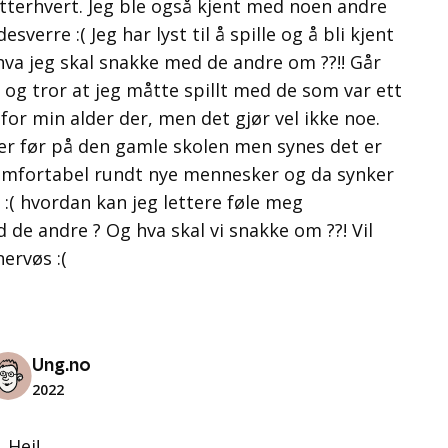
etterhvert. Jeg ble også kjent med noen andre
sverre :( Jeg har lyst til å spille og å bli kjent
hva jeg skal snakke med de andre om ??!! Går
t og tror at jeg måtte spillt med de som var ett
 for min alder der, men det gjør vel ikke noe.
ner før på den gamle skolen men synes det er
 komfortabel rundt nye mennesker og da synker
 :( hvordan kan jeg lettere føle meg
 de andre ? Og hva skal vi snakke om ??! Vil
nervøs :(
Ung.no
2022
Hei!