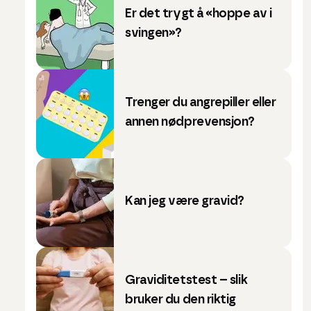
Er det trygt å «hoppe av i
svingen»?
Trenger du angrepiller eller
annen nødprevensjon?
Kan jeg være gravid?
Graviditetstest – slik
bruker du den riktig