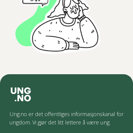
Ung.no er det offentliges informasjonskanal for
ungdom. Vi gjør det litt lettere å være ung.