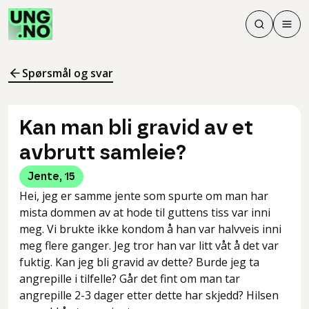
Søk
Men
Søk
Meny
Søk i innhol
Meny for å 
Spørsmål og svar
Kan man bli gravid av et
avbrutt samleie?
Jente
,
15
Hei, jeg er samme jente som spurte om man har
mista dommen av at hode til guttens tiss var inni
meg. Vi brukte ikke kondom å han var halvveis inni
meg flere ganger. Jeg tror han var litt våt å det var
fuktig. Kan jeg bli gravid av dette? Burde jeg ta
angrepille i tilfelle? Går det fint om man tar
angrepille 2-3 dager etter dette har skjedd? Hilsen