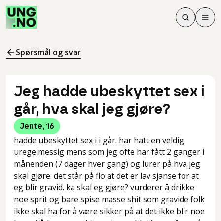
Søk
Men
Søk
Meny
Søk i innhol
Meny for å 
Spørsmål og svar
Jeg hadde ubeskyttet sex i
går, hva skal jeg gjøre?
Jente
,
16
hadde ubeskyttet sex i i går. har hatt en veldig
uregelmessig mens som jeg ofte har fått 2 ganger i
månenden (7 dager hver gang) og lurer på hva jeg
skal gjøre. det står på flo at det er lav sjanse for at
eg blir gravid. ka skal eg gjøre? vurderer å drikke
noe sprit og bare spise masse shit som gravide folk
ikke skal ha for å være sikker på at det ikke blir noe