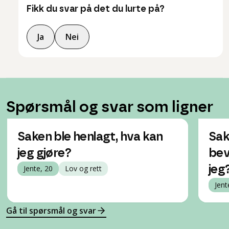
Fikk du svar på det du lurte på?
Ja
Nei
Spørsmål og svar som ligner
Saken ble henlagt, hva kan
Sak
jeg gjøre?
bevi
Jente, 20
Lov og rett
jeg
Jent
Gå til spørsmål og svar