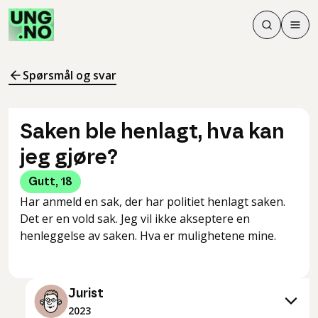
Søk
Men
Søk
Meny
Søk i innhol
Meny for å 
Spørsmål og svar
Saken ble henlagt, hva kan
jeg gjøre?
Gutt
,
18
Har anmeld en sak, der har politiet henlagt saken.
Det er en vold sak. Jeg vil ikke akseptere en
henleggelse av saken. Hva er mulighetene mine.
Jurist
2023