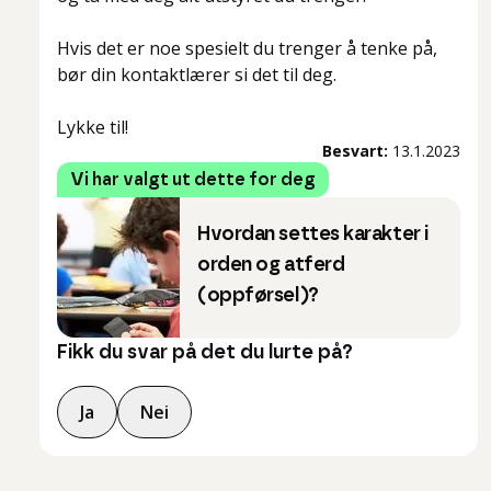
Hvis det er noe spesielt du trenger å tenke på,
bør din kontaktlærer si det til deg.
Lykke til!
Besvart:
13.1.2023
Vi har valgt ut dette for deg
Hvordan settes karakter i
orden og atferd
(oppførsel)?
Fikk du svar på det du lurte på?
Ja
Nei