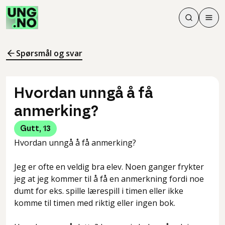
Søk
Men
Søk
Meny
Søk i innhol
Meny for å 
Spørsmål og svar
Hvordan unngå å få
anmerking?
Gutt
,
13
Hvordan unngå å få anmerking?
Jeg er ofte en veldig bra elev. Noen ganger frykter
jeg at jeg kommer til å få en anmerkning fordi noe
dumt for eks. spille lærespill i timen eller ikke
komme til timen med riktig eller ingen bok.