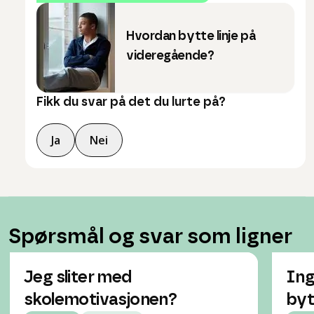
Hvordan bytte linje på
videregående?
Fikk du svar på det du lurte på?
Ja
Nei
Spørsmål og svar som ligner
Jeg sliter med
Ing
skolemotivasjonen?
byt