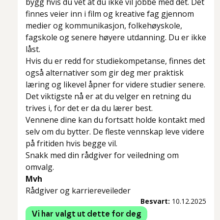
bygg hvis du vet at du ikke vil jobbe med det. Det
finnes veier inn i film og kreative fag gjennom
medier og kommunikasjon, folkehøyskole,
fagskole og senere høyere utdanning. Du er ikke
låst.
Hvis du er redd for studiekompetanse, finnes det
også alternativer som gir deg mer praktisk
læring og likevel åpner for videre studier senere.
Det viktigste nå er at du velger en retning du
trives i, for det er da du lærer best.
Vennene dine kan du fortsatt holde kontakt med
selv om du bytter. De fleste vennskap leve videre
på fritiden hvis begge vil.
Snakk med din rådgiver for veiledning om
omvalg.
Mvh
Rådgiver og karriereveileder
Besvart:
10.12.2025
Vi har valgt ut dette for deg