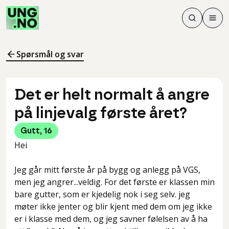
Søk
Men
Søk
Meny
Søk i innhol
Meny for å 
Spørsmål og svar
Det er helt normalt å angre
på linjevalg første året?
Gutt
,
16
Hei
Jeg går mitt første år på bygg og anlegg på VGS,
men jeg angrer...veldig. For det første er klassen min
bare gutter, som er kjedelig nok i seg selv. jeg
møter ikke jenter og blir kjent med dem om jeg ikke
er i klasse med dem, og jeg savner følelsen av å ha