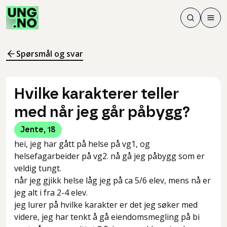
Søk
Men
Søk
Meny
Søk i innhol
Meny for å 
Spørsmål og svar
Hvilke karakterer teller
med når jeg går påbygg?
Jente
,
18
hei, jeg har gått på helse på vg1, og
helsefagarbeider på vg2. nå gå jeg påbygg som er
veldig tungt.
når jeg gjikk helse låg jeg på ca 5/6 elev, mens nå er
jeg alt i fra 2-4 elev.
jeg lurer på hvilke karakter er det jeg søker med
videre, jeg har tenkt å gå eiendomsmegling på bi