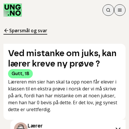
Søk
Men
Søk
Meny
Søk i innhol
Meny for å 
Spørsmål og svar
Ved mistanke om juks, kan
lærer kreve ny prøve ?
Gutt
,
18
Læreren min sier han skal ta opp noen får elever i
klassen til en ekstra prøve i norsk der vi må skrive
på ark, fordi han har mistanke om at noen jukser,
men han har 0 bevis på dette. Er det lov, jeg synest
dette er urettferdig.
Lærer