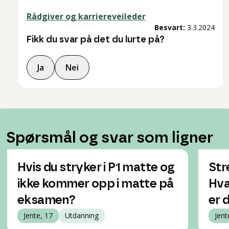
Rådgiver og karriereveileder
Besvart:
3.3.2024
Fikk du svar på det du lurte på?
Ja
Nei
Spørsmål og svar som ligner
Hvis du stryker i P1 matte og
Str
ikke kommer opp i matte på
Hva
eksamen?
er 
Jente, 17
Utdanning
Jent