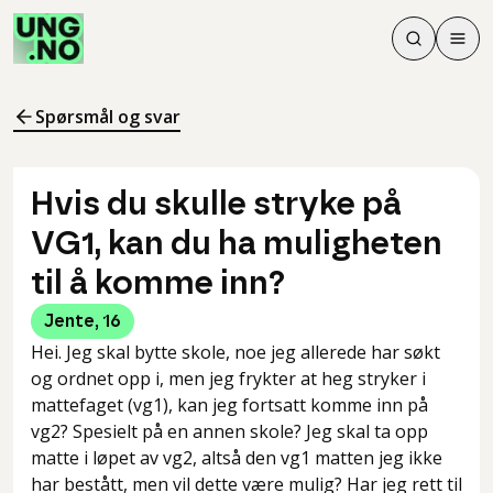
Søk
Men
Søk
Meny
Søk i innhol
Meny for å 
Spørsmål og svar
Hvis du skulle stryke på
VG1, kan du ha muligheten
til å komme inn?
Jente
,
16
Hei. Jeg skal bytte skole, noe jeg allerede har søkt
og ordnet opp i, men jeg frykter at heg stryker i
mattefaget (vg1), kan jeg fortsatt komme inn på
vg2? Spesielt på en annen skole? Jeg skal ta opp
matte i løpet av vg2, altså den vg1 matten jeg ikke
har bestått, men vil dette være mulig? Har jeg rett til