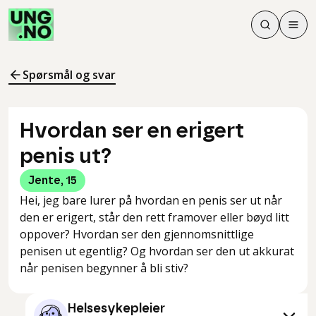
Søk
Men
Søk
Meny
Søk i innhol
Meny for å 
Spørsmål og svar
Hvordan ser en erigert
penis ut?
Jente
,
15
Hei, jeg bare lurer på hvordan en penis ser ut når
den er erigert, står den rett framover eller bøyd litt
oppover? Hvordan ser den gjennomsnittlige
penisen ut egentlig? Og hvordan ser den ut akkurat
når penisen begynner å bli stiv?
Helsesykepleier