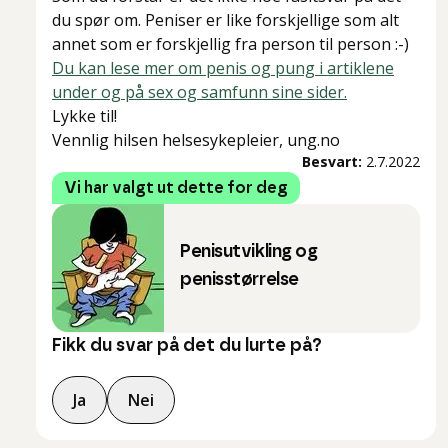
du spør om. Peniser er like forskjellige som alt
annet som er forskjellig fra person til person :-)
Du kan lese mer om penis og pung i artiklene
under og på sex og samfunn sine sider.
Lykke til!
Vennlig hilsen helsesykepleier, ung.no
Besvart:
2.7.2022
Vi har valgt ut dette for deg
Penisutvikling og
penisstørrelse
Fikk du svar på det du lurte på?
Ja
Nei