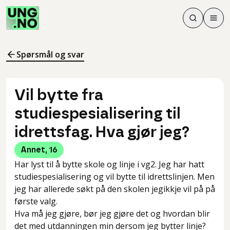
Søk
Men
Søk
Meny
Søk i innhol
Meny for å 
Spørsmål og svar
Vil bytte fra
studiespesialisering til
idrettsfag. Hva gjør jeg?
Annet
,
16
Har lyst til å bytte skole og linje i vg2. Jeg har hatt
studiespesialisering og vil bytte til idrettslinjen. Men
jeg har allerede søkt på den skolen jegikkje vil på på
første valg.
Hva må jeg gjøre, bør jeg gjøre det og hvordan blir
det med utdanningen min dersom jeg bytter linje?