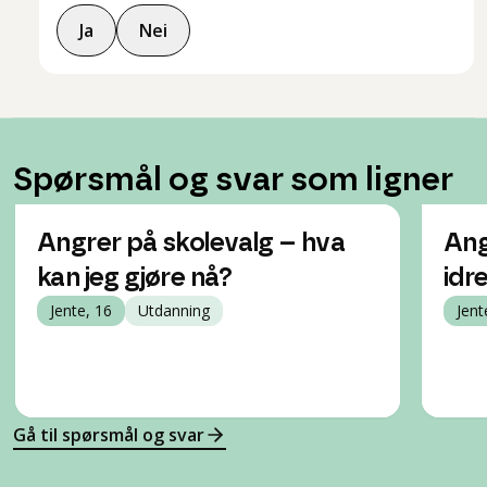
Ja
Nei
Spørsmål og svar som ligner
Angrer på skolevalg – hva
Ang
kan jeg gjøre nå?
idr
Jente, 16
Utdanning
Jent
Gå til spørsmål og svar