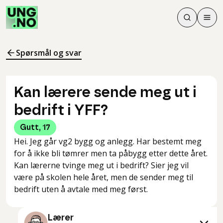
Søk
Men
Søk
Meny
Søk i innhol
Meny for å 
Spørsmål og svar
Kan lærere sende meg ut i
bedrift i YFF?
Gutt
,
17
Hei. Jeg går vg2 bygg og anlegg. Har bestemt meg
for å ikke bli tømrer men ta påbygg etter dette året.
Kan lærerne tvinge meg ut i bedrift? Sier jeg vil
være på skolen hele året, men de sender meg til
bedrift uten å avtale med meg først.
Lærer