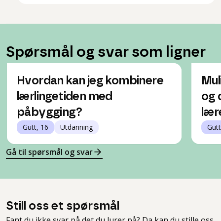
Spørsmål og svar som ligner
Hvordan kan jeg kombinere
Muli
lærlingetiden med
og 
påbygging?
lær
Gutt, 16
Utdanning
Gutt
Gå til spørsmål og svar
Still oss et spørsmål
Fant du ikke svar på det du lurer på? Da kan du stille oss