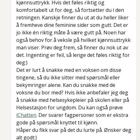
kjønnsuttrykk. Hvis det føles riktig og
komfortabelt ut for deg, så fortsetter du i den
retningen. Kanskje finner du ut at du heller liker
å fremheve dine feminine sider som gutt. Det er
jo ikke én riktig måte å være gutt på. Noen har
også behov for å veksle på hvilket kjønnsuttrykk
man viser. Prøv deg frem, så finner du nok ut av
det. Ingenting er feil, så lenge det føles riktig for
deg:)
Det er lurt å snakke med en voksen om disse
tingene, så du ikke sitter med spørsmål eller
bekymringer alene. Kan du snakke med de
voksne du bor med? Hvis ikke anbefaler jeg deg
å snakke med helsesykepleier på skolen eller på
Helsestasjon for ungdom. Du kan også prøve
iChatten
. Der svarer fagpersoner som er ekstra
gode på spørsmål knyttet til kjønn.
Håper du fikk svar på det du lurte på. Ønsker deg
alt godt:)