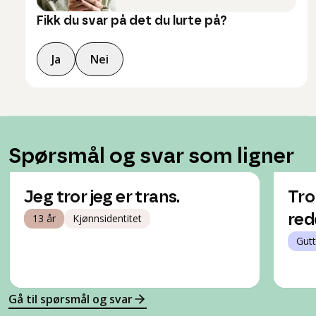
Fikk du svar på det du lurte på?
Ja
Nei
Spørsmål og svar som ligner
Jeg tror jeg er trans.
Tro
13 år
Kjønnsidentitet
red
Gutt
Gå til spørsmål og svar