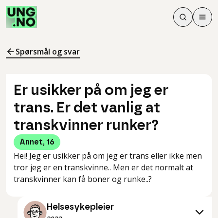
Søk
Men
Søk
Meny
Søk i innhol
Meny for å 
Spørsmål og svar
Er usikker på om jeg er
trans. Er det vanlig at
transkvinner runker?
Annet
,
16
Hei! Jeg er usikker på om jeg er trans eller ikke men
tror jeg er en transkvinne.. Men er det normalt at
transkvinner kan få boner og runke..?
Helsesykepleier