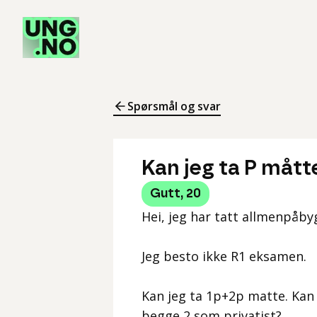
Spørsmål og svar
Kan jeg ta P mått
Gutt
,
20
Hei, jeg har tatt allmenpåby
Jeg besto ikke R1 eksamen.
Kan jeg ta 1p+2p matte. Kan 
begge 2 som privatist?