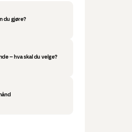
n du gjøre?
de – hva skal du velge?
 hånd