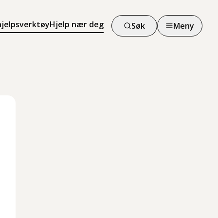
hjelpsverktøy
Hjelp nær deg
Søk
Meny