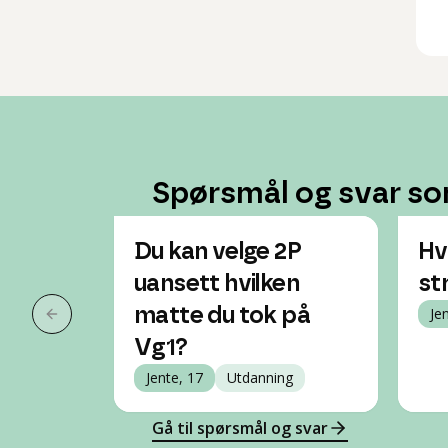
Spørsmål og svar so
Du kan velge 2P
Hv
uansett hvilken
st
matte du tok på
Je
Forrige slide
Vg1?
Jente, 17
Utdanning
Gå til spørsmål og svar