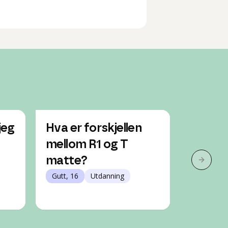
jeg
Hva er forskjellen
Hvilke
mellom R1 og T
jeg ha
matte?
inn på
Neste 
Gutt, 16
Utdanning
ingeni
Gutt, 14