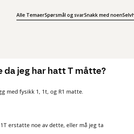
Alle Temaer
Spørsmål og svar
Snakk med noen
Selv
Søk
Meny
Søk i innholdet på ung.no
Meny for å navigere på ung.no
e da jeg har hatt T måtte?
gg med fysikk 1, 1t, og R1 matte.
1T erstatte noe av dette, eller må jeg ta