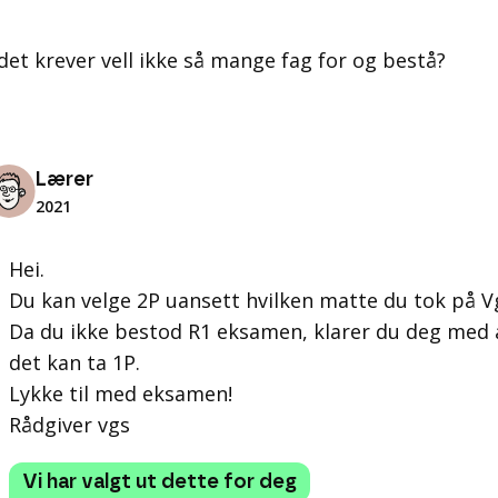
det krever vell ikke så mange fag for og bestå?
Lærer
2021
Hei.
Du kan velge 2P uansett hvilken matte du tok på V
Da du ikke bestod R1 eksamen, klarer du deg med 
det kan ta 1P.
Lykke til med eksamen!
Rådgiver vgs
Vi har valgt ut dette for deg