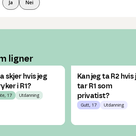
Ja
Nei
m ligner
a skjer hvis jeg
Kan jeg ta R2 hvis 
ryker i R1?
tar R1 som
nte, 17
Utdanning
privatist?
Gutt, 17
Utdanning