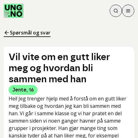
Søk
Men
Søk
Meny
Søk i innhol
Meny for å 
Spørsmål og svar
Vil vite om en gutt liker
meg og hvordan bli
sammen med han
Jente
,
16
Hei! Jeg trenger hjelp med å forstå om en gutt liker
meg tilbake og hvordan jeg kan bli sammen med
han. Vi går i samme klasse og vi har pratet en del
sammen siden vi noen ganger havner på samme
grupper i prosjekter. Han gjør mange ting som
kanskje tyder på at han liker meg, for eksempel