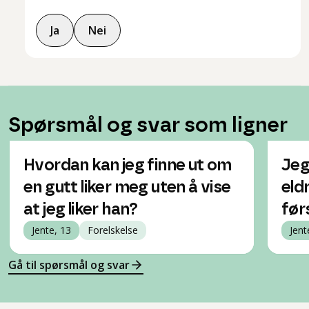
Ja
Nei
Spørsmål og svar som ligner
Hvordan kan jeg finne ut om
Jeg
en gutt liker meg uten å vise
eld
at jeg liker han?
før
Jente, 13
Forelskelse
Jent
Gå til spørsmål og svar