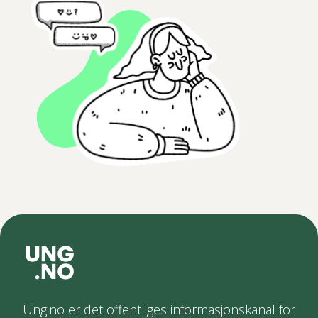
Ung.no er det offentliges informasjonskanal for