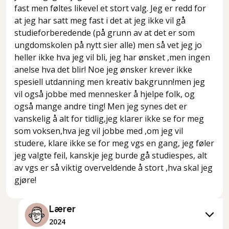
fast men føltes likevel et stort valg. Jeg er redd for
at jeg har satt meg fast i det at jeg ikke vil gå
studieforberedende (på grunn av at det er som
ungdomskolen på nytt sier alle) men så vet jeg jo
heller ikke hva jeg vil bli, jeg har ønsket ,men ingen
anelse hva det blir! Noe jeg ønsker krever ikke
spesiell utdanning men kreativ bakgrunn!men jeg
vil også jobbe med mennesker å hjelpe folk, og
også mange andre ting! Men jeg synes det er
vanskelig å alt for tidlig,jeg klarer ikke se for meg
som voksen,hva jeg vil jobbe med ,om jeg vil
studere, klare ikke se for meg vgs en gang, jeg føler
jeg valgte feil, kanskje jeg burde gå studiespes, alt
av vgs er så viktig overveldende å stort ,hva skal jeg
gjøre!
Lærer
2024