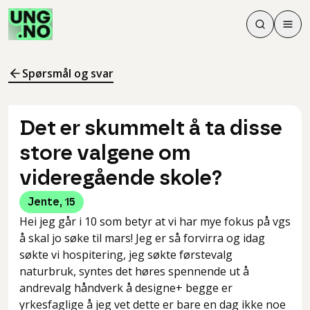
Søk
Men
Søk
Meny
Søk i innhol
Meny for å 
Spørsmål og svar
Det er skummelt å ta disse
store valgene om
videregående skole?
Jente
,
15
Hei jeg går i 10 som betyr at vi har mye fokus på vgs
å skal jo søke til mars! Jeg er så forvirra og idag
søkte vi hospitering, jeg søkte førstevalg
naturbruk, syntes det høres spennende ut å
andrevalg håndverk å designe+ begge er
yrkesfaglige å jeg vet dette er bare en dag ikke noe