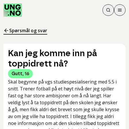
Søk
Men
Søk
Meny
Søk i innhol
Meny for å 
Spørsmål og svar
Kan jeg komme inn på
toppidrett nå?
Gutt
,
16
Skal begynne på vgs studiespesialisering med 5.5 i
snitt. Trener fotball på et høyt nivå der jeg spiller
fast og har store ambisjoner om å nå langt. Har
veldig lyst å ta toppidrett på den skolen jeg ønsker
å gå, men fikk aldri det brevet som jeg skulle krysse
av om jeg ville ha toppidrett. I tillegg fikk jeg aldri
noe informasjon om at den skolen tilbød toppidrett