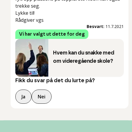
trekke seg.
Lykke til!
Rådgiver vgs
Besvart:
11.7.2021
Vi har valgt ut dette for deg
Hvem kan du snakke med
om videregående skole?
Fikk du svar på det du lurte på?
Ja
Nei