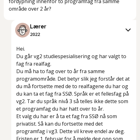
fordypning innenfor to programfag fra samme
område over 2 år?
Lærer
2022
Hei.
Du går vg2 studiespesialisering og har valgt to
fag fra realfag.
Du må ha to fag over to år fra samme
programområde. Det betyr slik jeg forstår det at
du må fortsette med de to realfagene du har og
du kan ta et fag fra SSØ. Språk er et fellesfag på
vg2. Tar du språk nivå 3 så telles ikke dette som
et programfag du har hatt over to år.
Et valg du har er å ta et fag fra SSØ nå som
privatist. Så kan du fortsette med det
programfag i vg3. Dette vil kreve endel av deg.
Fristen er 1. februar for å melde deg opp som