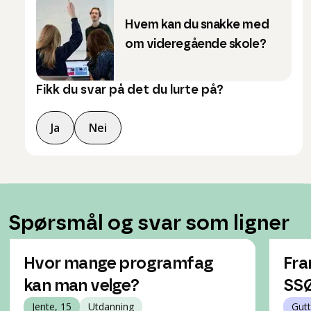
Hvem kan du snakke med
om videregående skole?
Fikk du svar på det du lurte på?
Ja
Nei
Spørsmål og svar som ligner
Hvor mange programfag
Fra
kan man velge?
SS
Jente, 15
Utdanning
Gutt