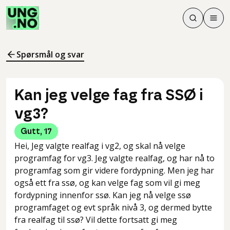
Søk
Men
Søk
Meny
Søk i innhol
Meny for å 
Spørsmål og svar
Kan jeg velge fag fra SSØ i
vg3?
Gutt
,
17
Hei, Jeg valgte realfag i vg2, og skal nå velge
programfag for vg3. Jeg valgte realfag, og har nå to
programfag som gir videre fordypning. Men jeg har
også ett fra ssø, og kan velge fag som vil gi meg
fordypning innenfor ssø. Kan jeg nå velge ssø
programfaget og evt språk nivå 3, og dermed bytte
fra realfag til ssø? Vil dette fortsatt gi meg