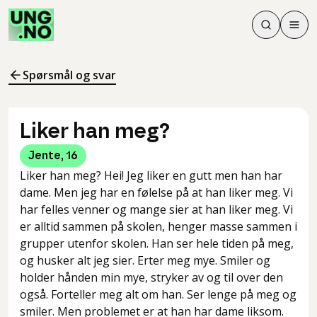
Søk
Men
Søk
Meny
Søk i innhol
Meny for å 
Spørsmål og svar
Liker han meg?
Jente
,
16
Liker han meg? Hei! Jeg liker en gutt men han har
dame. Men jeg har en følelse på at han liker meg. Vi
har felles venner og mange sier at han liker meg. Vi
er alltid sammen på skolen, henger masse sammen i
grupper utenfor skolen. Han ser hele tiden på meg,
og husker alt jeg sier. Erter meg mye. Smiler og
holder hånden min mye, stryker av og til over den
også. Forteller meg alt om han. Ser lenge på meg og
smiler. Men problemet er at han har dame liksom.