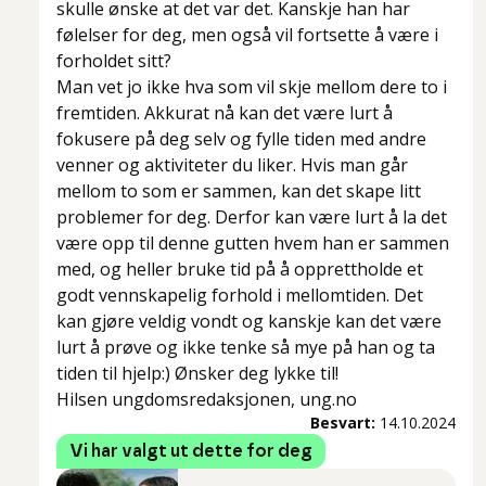
skulle ønske at det var det. Kanskje han har
følelser for deg, men også vil fortsette å være i
forholdet sitt?
Man vet jo ikke hva som vil skje mellom dere to i
fremtiden. Akkurat nå kan det være lurt å
fokusere på deg selv og fylle tiden med andre
venner og aktiviteter du liker. Hvis man går
mellom to som er sammen, kan det skape litt
problemer for deg. Derfor kan være lurt å la det
være opp til denne gutten hvem han er sammen
med, og heller bruke tid på å opprettholde et
godt vennskapelig forhold i mellomtiden. Det
kan gjøre veldig vondt og kanskje kan det være
lurt å prøve og ikke tenke så mye på han og ta
tiden til hjelp:) Ønsker deg lykke til!
Hilsen ungdomsredaksjonen, ung.no
Besvart:
14.10.2024
Vi har valgt ut dette for deg