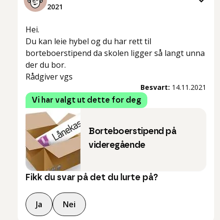
2021
Hei.
Du kan leie hybel og du har rett til
borteboerstipend da skolen ligger så langt unna
der du bor.
Rådgiver vgs
Besvart:
14.11.2021
Vi har valgt ut dette for deg
Borteboerstipend på
videregående
Fikk du svar på det du lurte på?
Ja
Nei