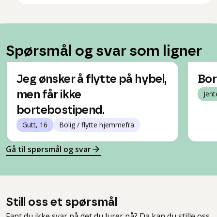
Spørsmål og svar som ligner
Jeg ønsker å flytte på hybel,
Bor
men får ikke
Jent
bortebostipend.
Gutt, 16
Bolig / flytte hjemmefra
Gå til spørsmål og svar
Still oss et spørsmål
Fant du ikke svar på det du lurer på? Da kan du stille oss