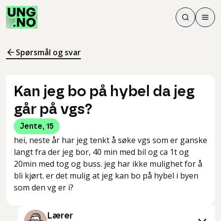
Søk
Men
Søk
Meny
Søk i innhol
Meny for å 
Spørsmål og svar
Kan jeg bo på hybel da jeg
går på vgs?
Jente
,
15
hei, neste år har jeg tenkt å søke vgs som er ganske
langt fra der jeg bor, 40 min med bil og ca 1t og
20min med tog og buss. jeg har ikke mulighet for å
bli kjørt. er det mulig at jeg kan bo på hybel i byen
som den vg er i?
Lærer