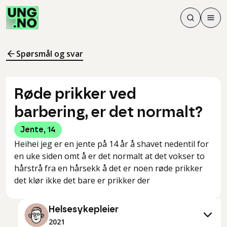
Søk
Men
Søk
Meny
Søk i innhol
Meny for å 
Spørsmål og svar
Røde prikker ved
barbering, er det normalt?
Jente
,
14
Heihei jeg er en jente på 14 år å shavet nedentil for
en uke siden omt å er det normalt at det vokser to
hårstrå fra en hårsekk å det er noen røde prikker
det klør ikke det bare er prikker der
Helsesykepleier
2021