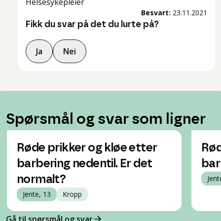
Helsesykepleier
Besvart:
23.11.2021
Fikk du svar på det du lurte på?
Ja
Nei
Spørsmål og svar som ligner
Røde prikker og kløe etter
Rød
barbering nedentil. Er det
bar
normalt?
Jent
Jente, 13
Kropp
Gå til spørsmål og svar