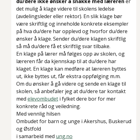
du/dere ikke ønsker å snakke med læreren
er
det mulig å klage videre til skolens ledelse
(avdelingsleder eller rektor). En slik klage bør
være skriftlig og inneholde konkrete eksempler
på hva du/dere har opplevd og hvorfor du/dere
ønsker å klage. Sender du/dere klagen skriftlig
så må du/dere få et skriftlig svar tilbake.
En klage på lærer må følges opp av skolen, og
læreren får da kjennskap til at du/dere har
klaget. En klage kan medføre at læreren byttes
ut, ikke byttes ut, får ekstra oppfølging m.m.
Om du ønsker å gå videre og sende en klage til
skolen, så anbefaler jeg at du/dere tar kontakt
med
elevombudet
i fylket dere bor for mer
konkrete råd og veiledning.
Med vennlig hilsen
Ombudet for barn og unge i Akershus, Buskerud
og Østfold
i samarbeid med
ung.no