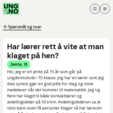
Søk
Men
Søk
Meny
Søk i innhol
Meny for å 
Spørsmål og svar
Har lærer rett å vite at man
klaget på hen?
Jente
,
15
Hei, jeg er en jente på 15 år som går på
ungdomsskole i 10 klasse. Jeg har en lærer som jeg
ikke synest gjør en god jobb for meg og mine
medelever når det kommer til matematikk. Jeg og
flere har klagd til både kontaktlærer og
avdelingsleder på 10 trinn. Avdelingslederen sa at
visst bare noen få personer klager så har læreren