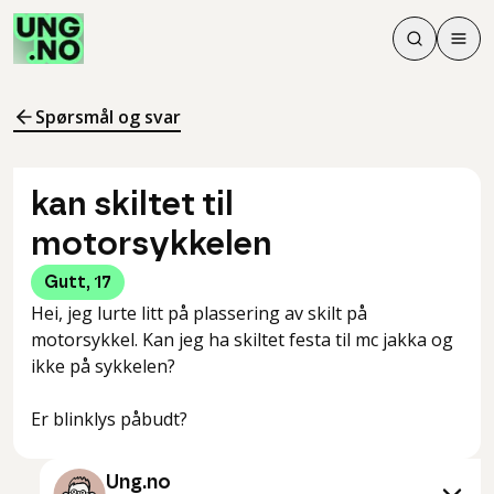
Søk
Men
Søk
Meny
Søk i innhol
Meny for å 
Spørsmål og svar
kan skiltet til
motorsykkelen
Gutt
,
17
Hei, jeg lurte litt på plassering av skilt på
motorsykkel. Kan jeg ha skiltet festa til mc jakka og
ikke på sykkelen?
Er blinklys påbudt?
Ung.no