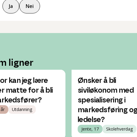
Ja
Nei
m ligner
or kan jeg lære
Ønsker å bli
r matte for å bli
siviløkonom med
rkedsfører?
spesialisering i
 år
Utdanning
markedsføring o
ledelse?
Jente, 17
Skolehverdag