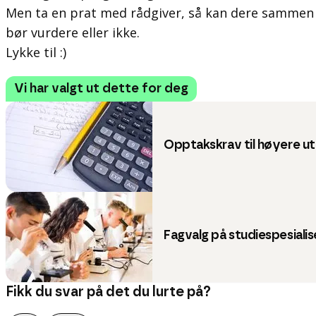
Men ta en prat med rådgiver, så kan dere sammen 
bør vurdere eller ikke.
Lykke til :)
Vi har valgt ut dette for deg
Opptakskrav til høyere u
Fagvalg på studiespesialis
Fikk du svar på det du lurte på?