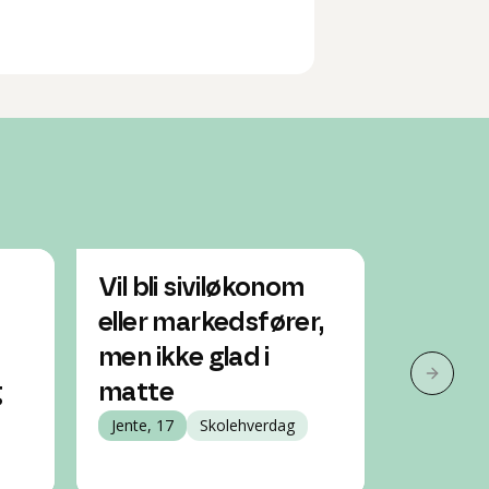
Vil bli siviløkonom
Usikke
eller markedsfører,
bør ta
men ikke glad i
samfu
Neste 
g
matte
Gutt, 20
Jente, 17
Skolehverdag