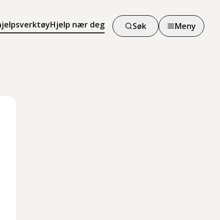
hjelpsverktøy
Hjelp nær deg
Søk
Meny