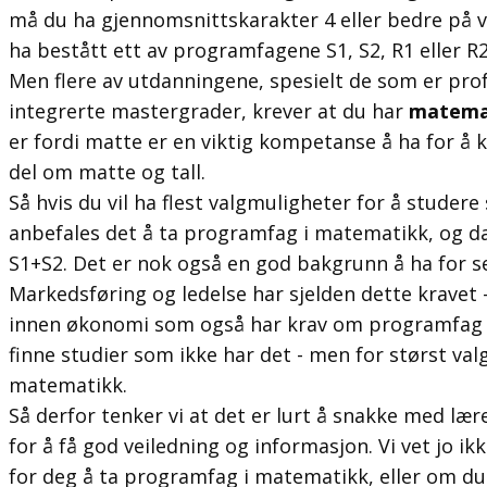
må du ha gjennomsnittskarakter 4 eller bedre på vi
ha bestått ett av programfagene S1, S2, R1 eller R2
Men flere av utdanningene, spesielt de som er pro
integrerte mastergrader, krever at du har
matema
er fordi matte er en viktig kompetanse å ha for å 
del om matte og tall.
Så hvis du vil ha flest valgmuligheter for å stude
anbefales det å ta programfag i matematikk, og da
S1+S2. Det er nok også en god bakgrunn å ha for se
Markedsføring og ledelse har sjelden dette kravet 
innen økonomi som også har krav om programfag i
finne studier som ikke har det - men for størst valgf
matematikk.
Så derfor tenker vi at det er lurt å snakke med lær
for å få god veiledning og informasjon. Vi vet jo i
for deg å ta programfag i matematikk, eller om du al