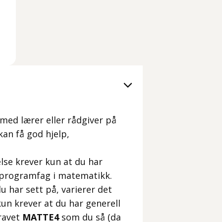
 med lærer eller rådgiver på
kan få god hjelp,
lse krever kun at du har
t programfag i matematikk.
 har sett på, varierer det
kun krever at du har generell
ravet
MATTE4
som du så (da