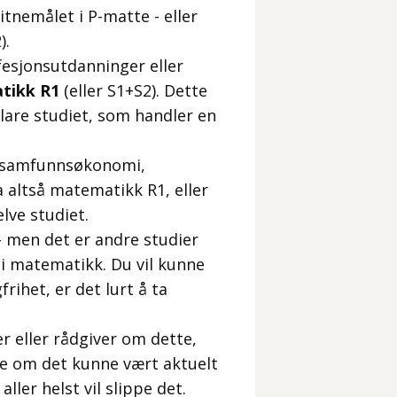
tnemålet i P-matte - eller
).
fesjonsutdanninger eller
tikk R1
(eller S1+S2). Dette
klare studiet, som handler en
re samfunnsøkonomi,
 altså matematikk R1, eller
lve studiet.
- men det er andre studier
 matematikk. Du vil kunne
rihet, er det lurt å ta
er eller rådgiver om dette,
kke om det kunne vært aktuelt
ler helst vil slippe det.