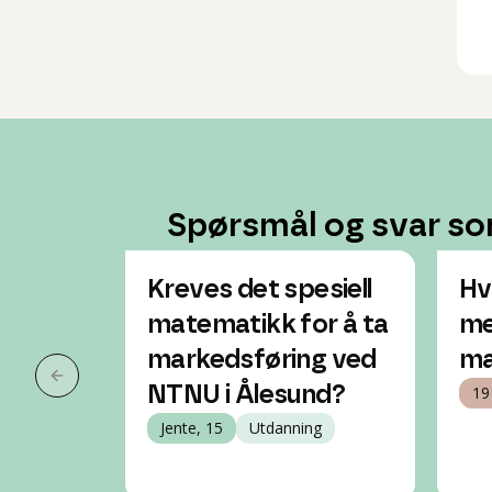
Spørsmål og svar so
Kreves det spesiell
Hv
matematikk for å ta
me
markedsføring ved
ma
Forrige slide
NTNU i Ålesund?
19
Jente, 15
Utdanning