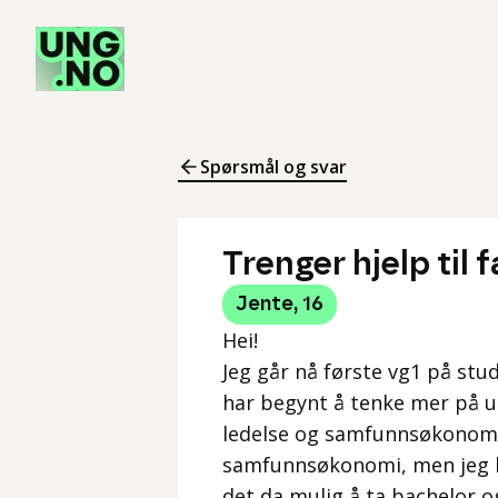
Spørsmål og svar
Trenger hjelp til 
Jente
,
16
Hei!
Jeg går nå første vg1 på stud
har begynt å tenke mer på ut
ledelse og samfunnsøkonomi.
samfunnsøkonomi, men jeg ha
det da mulig å ta bachelor 