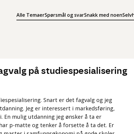
Alle Temaer
Spørsmål og svar
Snakk med noen
Selv
Søk
Meny
Søk i innholdet på ung.no
Meny for å navigere på ung.no
fagvalg på studiespesialisering
iespesialisering. Snart er det fagvalg og jeg
danning. Jeg er interessert i markedsføring,
 En mulig utdanning jeg ønsker å ta er
r p-matte og tenker å forsette å ta det. Er
og master i samfunnsøkonomi på gode skoler