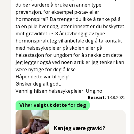
du bør vurdere å bruke en annen type
prevensjon, for eksempel p-stav eller
hormonspiral? Da trenger du ikke å tenke på å
ta en pille hver dag, etter innsett er du beskyttet
mot graviditet i 3-8 år (avhengig av type
hormonspiral). Jeg vil anbefale deg å ta kontakt
med helsesykepleier på skolen eller på
helsestasjon for ungdom for å snakke om dette.
Jeg legger også ved noen artikler jeg tenker kan
være nyttige for deg å lese.
Håper dette var til hjelp!
Ønsker deg alt godt.
Vennlig hilsen helsesykepleier, Ung.no
Besvart:
13.8.2025
Vi har valgt ut dette for deg
Kan jeg være gravid?