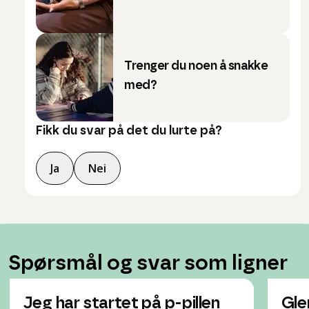
Trenger du noen å snakke
med?
Fikk du svar på det du lurte på?
Ja
Nei
Spørsmål og svar som ligner
Jeg har startet på p-pillen
Gle