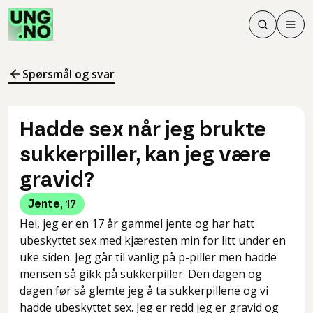
Søk
Men
Søk
Meny
Søk i innhol
Meny for å 
Spørsmål og svar
Hadde sex når jeg brukte
sukkerpiller, kan jeg være
gravid?
Jente
,
17
Hei, jeg er en 17 år gammel jente og har hatt
ubeskyttet sex med kjæresten min for litt under en
uke siden. Jeg går til vanlig på p-piller men hadde
mensen så gikk på sukkerpiller. Den dagen og
dagen før så glemte jeg å ta sukkerpillene og vi
hadde ubeskyttet sex. Jeg er redd jeg er gravid og