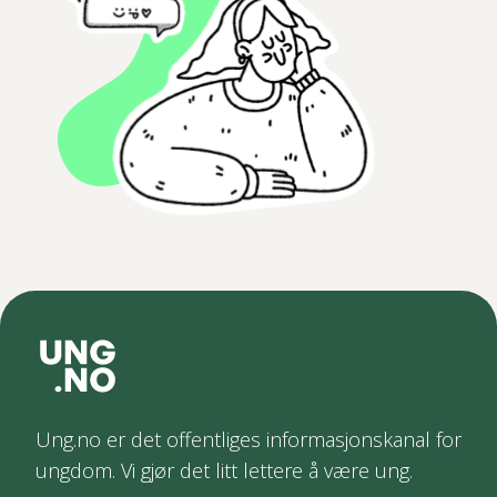
Ung.no er det offentliges informasjonskanal for
ungdom. Vi gjør det litt lettere å være ung.