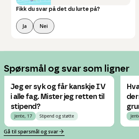
Fikk du svar på det du lurte på?
Ja
Nei
Spørsmål og svar som ligner
Jeg er syk og får kanskje IV
Hva
i alle fag. Mister jeg retten til
der
stipend?
gru
Jente, 17
Stipend og støtte
Jent
Gå til spørsmål og svar