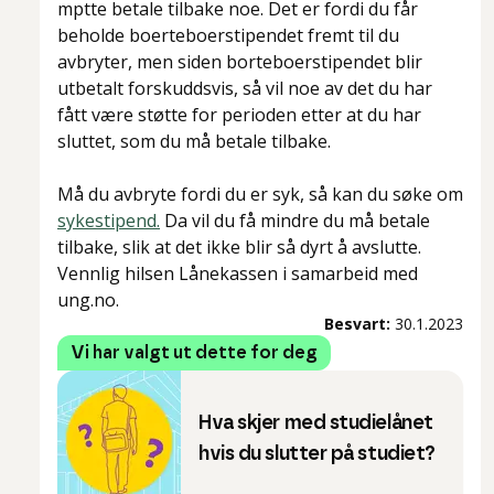
mptte betale tilbake noe. Det er fordi du får
beholde boerteboerstipendet fremt til du
avbryter, men siden borteboerstipendet blir
utbetalt forskuddsvis, så vil noe av det du har
fått være støtte for perioden etter at du har
sluttet, som du må betale tilbake.
Må du avbryte fordi du er syk, så kan du søke om
sykestipend.
Da vil du få mindre du må betale
tilbake, slik at det ikke blir så dyrt å avslutte.
Vennlig hilsen Lånekassen i samarbeid med
ung.no.
Besvart:
30.1.2023
Vi har valgt ut dette for deg
Hva skjer med studielånet
hvis du slutter på studiet?