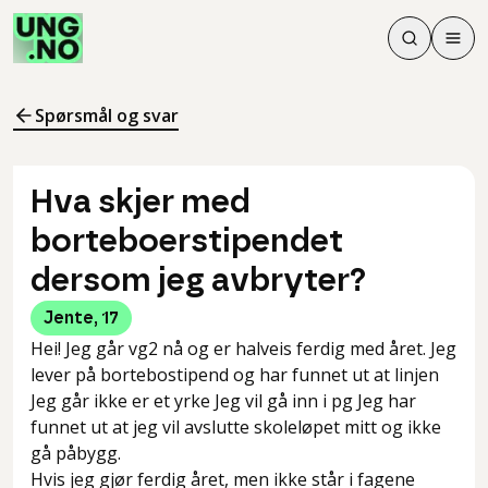
Søk
Men
Søk
Meny
Søk i innhol
Meny for å 
Spørsmål og svar
Hva skjer med
borteboerstipendet
dersom jeg avbryter?
Jente
,
17
Hei! Jeg går vg2 nå og er halveis ferdig med året. Jeg
lever på bortebostipend og har funnet ut at linjen
Jeg går ikke er et yrke Jeg vil gå inn i pg Jeg har
funnet ut at jeg vil avslutte skoleløpet mitt og ikke
gå påbygg.
Hvis jeg gjør ferdig året, men ikke står i fagene