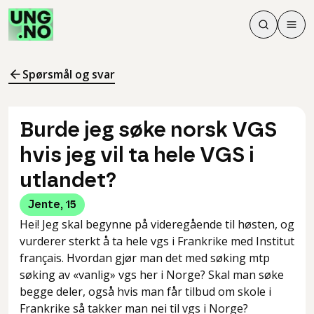
Søk
Men
Søk
Meny
Søk i innhol
Meny for å 
Spørsmål og svar
Burde jeg søke norsk VGS
hvis jeg vil ta hele VGS i
utlandet?
Jente
,
15
Hei! Jeg skal begynne på videregående til høsten, og
vurderer sterkt å ta hele vgs i Frankrike med Institut
français. Hvordan gjør man det med søking mtp
søking av «vanlig» vgs her i Norge? Skal man søke
begge deler, også hvis man får tilbud om skole i
Frankrike så takker man nei til vgs i Norge?