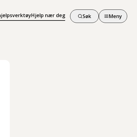
hjelpsverktøy
Hjelp nær deg
Søk
Meny