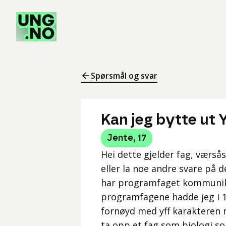
Spørsmål og svar
Kan jeg bytte ut 
Jente
,
17
Hei dette gjelder fag, værså
eller la noe andre svare på d
har programfaget kommunikas
programfagene hadde jeg i 1 
fornøyd med yff karakteren m
ta opp et fag som biologi s