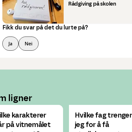
Rådgiving på skolen
Fikk du svar på det du lurte på?
Ja
Nei
m ligner
ilke karakterer
Hvilke fag trenge
år på vitnemålet
jeg for å få