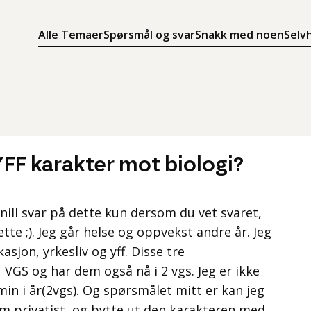
Alle Temaer
Spørsmål og svar
Snakk med noen
Selv
Søk
Meny
Søk i innholdet på ung.no
Meny for å navigere på ung.no
YFF karakter mot biologi?
snill svar på dette kun dersom du vet svaret,
ette ;). Jeg går helse og oppvekst andre år. Jeg
jon, yrkesliv og yff. Disse tre
VGS og har dem også nå i 2 vgs. Jeg er ikke
in i år(2vgs). Og spørsmålet mitt er kan jeg
om privatist, og bytte ut den karakteren med