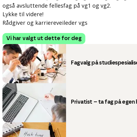
også avsluttende fellesfag på vg1 og vg2.
Lykke til videre!
Rådgiver og karriereveileder vgs
Vi har valgt ut dette for deg
Fagvalg på studiespesialis
Privatist – ta fag på egen