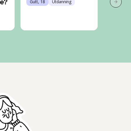
e?
Gutt, 18
Utdanning
høyere
Neste 
Gutt, 20