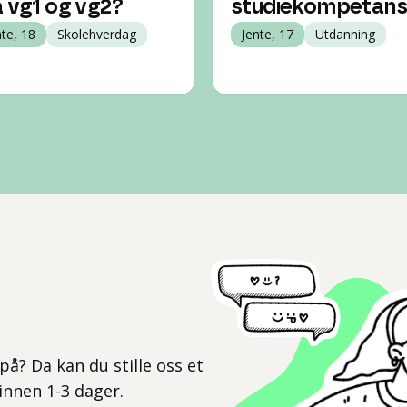
a vg1 og vg2?
studiekompetans
nte, 18
Skolehverdag
Jente, 17
Utdanning
l
på? Da kan du stille oss et
 innen 1-3 dager.