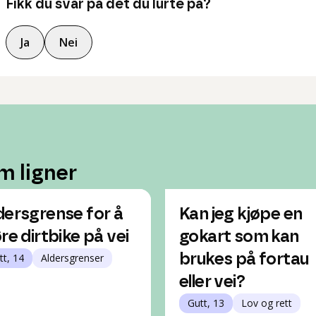
Fikk du svar på det du lurte på?
Ja
Nei
m ligner
dersgrense for å
Kan jeg kjøpe en
øre dirtbike på vei
gokart som kan
tt, 14
Aldersgrenser
brukes på fortau
eller vei?
Gutt, 13
Lov og rett