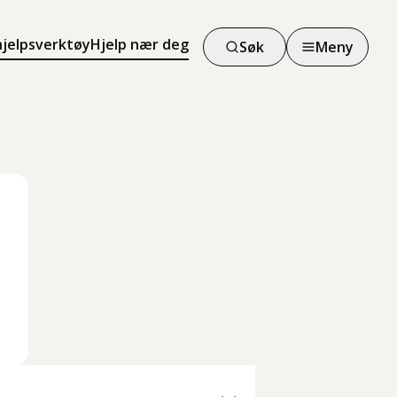
hjelpsverktøy
Hjelp nær deg
Søk
Meny