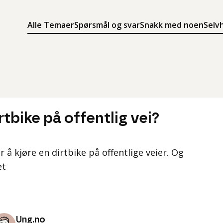
Alle Temaer
Spørsmål og svar
Snakk med noen
Selv
Søk
Meny
Søk i innholdet på ung.no
Meny for å navigere på ung.no
tbike på offentlig vei?
å kjøre en dirtbike på offentlige veier. Og
et
Ung.no