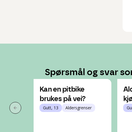
Spørsmål og svar so
Kan en pitbike
Al
brukes på vei?
kj
Gutt, 13
Aldersgrenser
Gu
Forrige slide