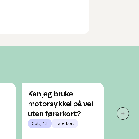
Kan jeg bruke
Kan jeg
motorsykkel på vei
crosse
uten førerkort?
eiendo
Neste 
Gutt, 13
Førerkort
som 15
Gutt, 14