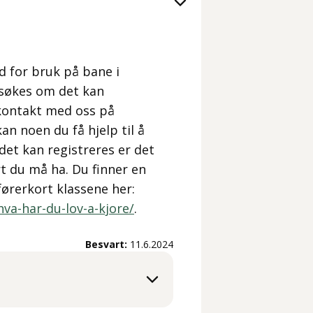
gd for bruk på bane i
søkes om det kan
Ta kontakt med oss på
an noen du få hjelp til å
 det kan registreres er det
 du må ha. Du finner en
førerkort klassene her:
va-har-du-lov-a-kjore/
.
Besvart:
11.6.2024