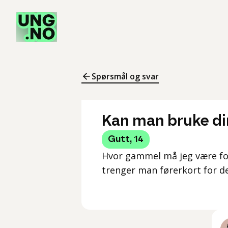
Spørsmål og svar
Kan man bruke dir
Gutt
,
14
Hvor gammel må jeg være for 
trenger man førerkort for d