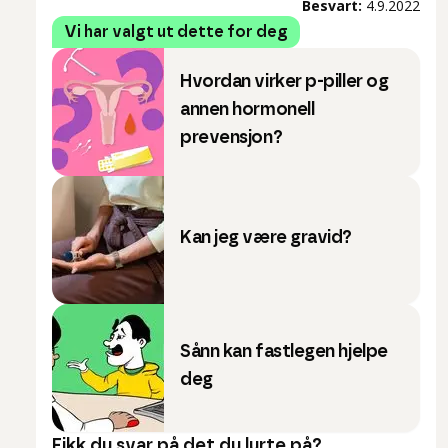
Besvart:
4.9.2022
Vi har valgt ut dette for deg
Hvordan virker p-piller og
annen hormonell
prevensjon?
Kan jeg være gravid?
Sånn kan fastlegen hjelpe
deg
Fikk du svar på det du lurte på?