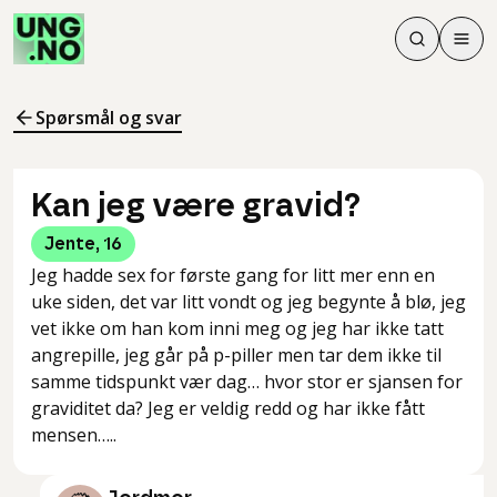
Søk
Men
Søk
Meny
Søk i innhol
Meny for å 
Spørsmål og svar
Kan jeg være gravid?
Jente
,
16
Jeg hadde sex for første gang for litt mer enn en
uke siden, det var litt vondt og jeg begynte å blø, jeg
vet ikke om han kom inni meg og jeg har ikke tatt
angrepille, jeg går på p-piller men tar dem ikke til
samme tidspunkt vær dag… hvor stor er sjansen for
graviditet da? Jeg er veldig redd og har ikke fått
mensen…..