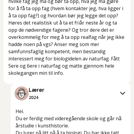
hvilke fag jeg må og bør ta opp, hva jeg må gjøre
for å få ta opp fag (hvem kontakter jeg, hva ligger i
å ta opp fag?) og hvordan bør jeg legge det opp?
Høres det realistisk ut å ta et friår neste år og ta
opp de nødvendige fagene? Og tror dere det er
overkommelig for meg å ta opp realfag når jeg ikke
hadde noen på vgs? Anser meg som mer
samfunnsfaglig kompetent, men bestandig
interessert meg for biologidelen av naturfag. Fått
5ere og 6ere i naturfag og matte gjennom hele
skolegangen min til info.
Lærer
2024
Hei.
Du er ferdig med videregående skole og går nå
årstudie i kunsthistorie.
Du lurer nå litt på å ta biologi. Du har ikke tatt