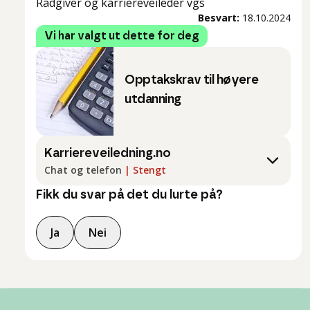
Rådgiver og karriereveileder vgs
Besvart:
18.10.2024
Vi har valgt ut dette for deg
Opptakskrav til høyere
utdanning
Karriereveiledning.no
Chat og telefon
|
Stengt
Fikk du svar på det du lurte på?
Ja
Nei