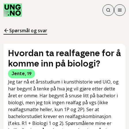
Søk
Men
Søk
Meny
Søk i innhol
Meny for å 
Spørsmål og svar
Hvordan ta realfagene for å
komme inn på biologi?
Jente
,
19
Jeg tar nå et årsstudium i kunsthistorie ved UiO, og
har begynt å tenke på hva jeg vil gjøre etter dette
året er omme. Har begynt å snuse litt på bachelor i
biologi, men jeg tok ingen realfag på vgs (ikke
realfagsmatte heller, kun 1P og 2P). Ser at
bachelorstudiet krever en realfagskombinasjon
(f.eks. R1 + Biologi 1 og 2). Spørsmålene mine er