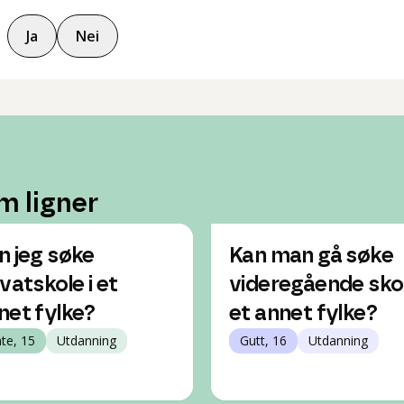
Ja
Nei
m ligner
n jeg søke
Kan man gå søke
ivatskole i et
videregående skol
net fylke?
et annet fylke?
nte, 15
Utdanning
Gutt, 16
Utdanning