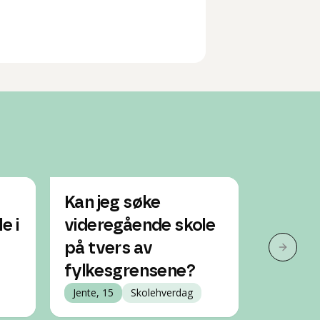
Kan jeg søke
Kan je
e i
videregående skole
videre
på tvers av
et ann
Neste 
fylkesgrensene?
Jente, 16
Jente, 15
Skolehverdag