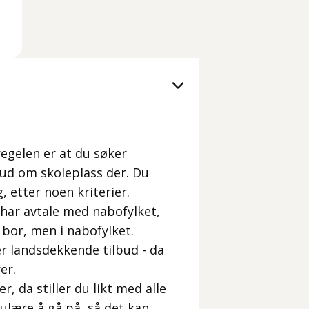
dregelen er at du søker
lbud om skoleplass der. Du
, etter noen kriterier.
 har avtale med nabofylket,
 bor, men i nabofylket.
er landsdekkende tilbud - da
er.
r, da stiller du likt med alle
ulære å gå på, så det kan