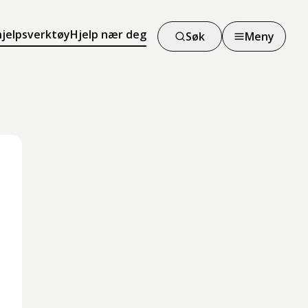
hjelpsverktøy
Hjelp nær deg
Søk
Meny