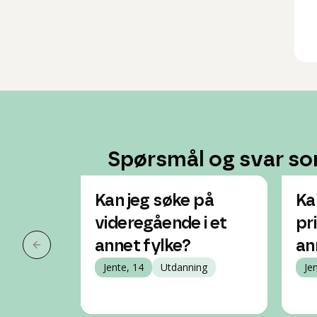
Spørsmål og svar so
Kan jeg søke på
Ka
videregående i et
pr
annet fylke?
an
Forrige slide
Jente, 14
Utdanning
Je