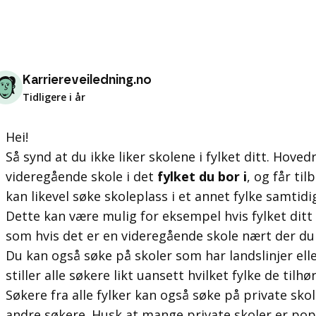
Karriereveiledning.no
Tidligere i år
Hei!
Så synd at du ikke liker skolene i fylket ditt. Hove
videregående skole i det
fylket du bor i
, og får ti
kan likevel søke skoleplass i et annet fylke samtidig
Dette kan være mulig for eksempel hvis fylket ditt
som hvis det er en videregående skole nært der du
Du kan også søke på skoler som har landslinjer ell
stiller alle søkere likt uansett hvilket fylke de tilhør
Søkere fra alle fylker kan også søke på private skole
andre søkere. Husk at mange private skoler er pop