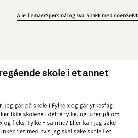
Alle Temaer
Spørsmål og svar
Snakk med noen
Selv
Søk
Meny
Søk i innholdet på ung.no
Meny for å navigere på ung.no
regående skole i et annet
r. Jeg går på skole i Fylke x og går yrkesfag.
liker ikke skolene i dette fylke, og lurer på om
x og f.eks. Fylke Y samtid? Eller kan jeg søke
unker det med hvis jeg skal søke skole i et