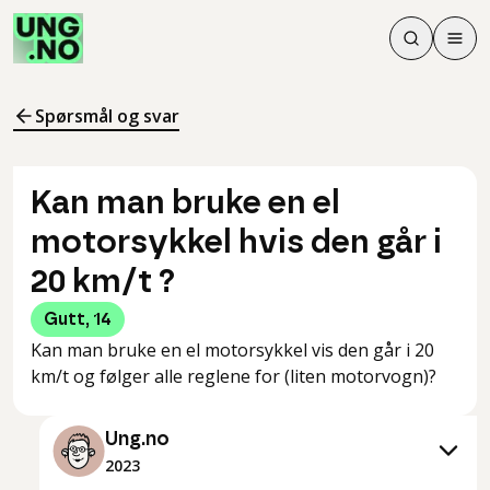
Søk
Men
Søk
Meny
Søk i innhol
Meny for å 
Spørsmål og svar
Kan man bruke en el
motorsykkel hvis den går i
20 km/t ?
Gutt
,
14
Kan man bruke en el motorsykkel vis den går i 20
km/t og følger alle reglene for (liten motorvogn)?
Ung.no
2023