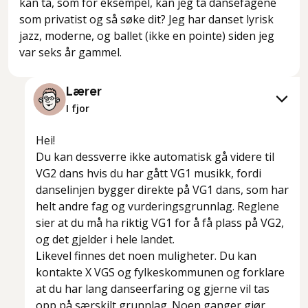
kan ta, som for eksempel, kan jeg ta dansefagene
som privatist og så søke dit? Jeg har danset lyrisk
jazz, moderne, og ballet (ikke en pointe) siden jeg
var seks år gammel.
Lærer
I fjor
Hei!
Du kan dessverre ikke automatisk gå videre til
VG2 dans hvis du har gått VG1 musikk, fordi
danselinjen bygger direkte på VG1 dans, som har
helt andre fag og vurderingsgrunnlag. Reglene
sier at du må ha riktig VG1 for å få plass på VG2,
og det gjelder i hele landet.
Likevel finnes det noen muligheter. Du kan
kontakte X VGS og fylkeskommunen og forklare
at du har lang danseerfaring og gjerne vil tas
opp på særskilt grunnlag. Noen ganger gjør