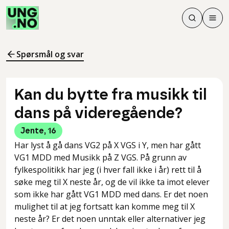
Søk
Men
Søk
Meny
Søk i innhol
Meny for å 
Spørsmål og svar
Kan du bytte fra musikk til
dans på videregående?
Jente
,
16
Har lyst å gå dans VG2 på X VGS i Y, men har gått
VG1 MDD med Musikk på Z VGS. På grunn av
fylkespolitikk har jeg (i hver fall ikke i år) rett til å
søke meg til X neste år, og de vil ikke ta imot elever
som ikke har gått VG1 MDD med dans. Er det noen
mulighet til at jeg fortsatt kan komme meg til X
neste år? Er det noen unntak eller alternativer jeg