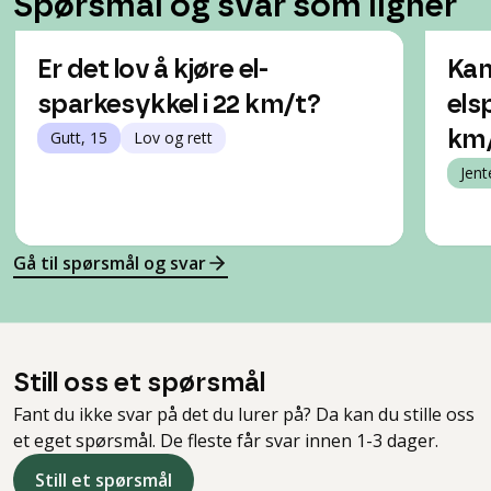
Spørsmål og svar som ligner
Er det lov å kjøre el-
Kan
sparkesykkel i 22 km/t?
els
Gutt, 15
Lov og rett
km
Jent
Gå til spørsmål og svar
Still oss et spørsmål
Fant du ikke svar på det du lurer på? Da kan du stille oss
et eget spørsmål. De fleste får svar innen 1-3 dager.
Still et spørsmål