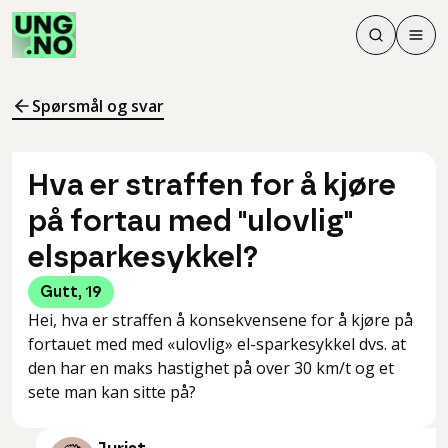
Søk
Men
Søk
Meny
Søk i innhol
Meny for å 
Spørsmål og svar
Hva er straffen for å kjøre
på fortau med "ulovlig"
elsparkesykkel?
Gutt
,
19
Hei, hva er straffen å konsekvensene for å kjøre på
fortauet med med «ulovlig» el-sparkesykkel dvs. at
den har en maks hastighet på over 30 km/t og et
sete man kan sitte på?