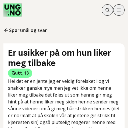
Søk
Men
Søk
Meny
Søk i innhol
Meny for å 
Spørsmål og svar
Er usikker på om hun liker
meg tilbake
Gutt
,
13
Hei det er en jente jeg er veldig forelsket i og vi
snakker ganske mye men jeg vet ikke om henne
liker meg tilbake det føles ut som henne gir meg
hint på at henne liker meg siden henne sender meg
sånne videoer om å gi meg hår strikken hennes (det
er normalt at på skolen vår at jentene gir strikk til
kjæresten sin) også plutselig reagerer henne med