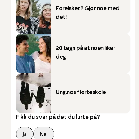
Forelsket? Gjør noe med
det!
20 tegn på at noen liker
deg
Ung.nos flørteskole
Fikk du svar på det du lurte på?
Ja
Nei