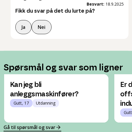
Besvart:
18.9.2025
Fikk du svar på det du lurte på?
Ja
Nei
Spørsmål og svar som ligner
Kan jeg bli
Er 
anleggsmaskinfører?
off
Gutt, 17
Utdanning
ind
Gutt
Gå til spørsmål og svar