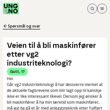
Søk
Men
Søk
Meny
Søk i innhol
Meny for å 
Spørsmål og svar
Veien til å bli maskinfører
etter vg2
industriteknologi?
Gutt
,
17
Hei
Går vg2 industriteknologi å har dessverre merket at
de aktuelle fagbrevene som blir lagt opp til kanskje
ikke er like interessant likevel. Dersom jeg ønsker å
bli maskinfører å ha min læretid som maskinfører,
må jeg da gå et år med anleggstekknik etter fullført