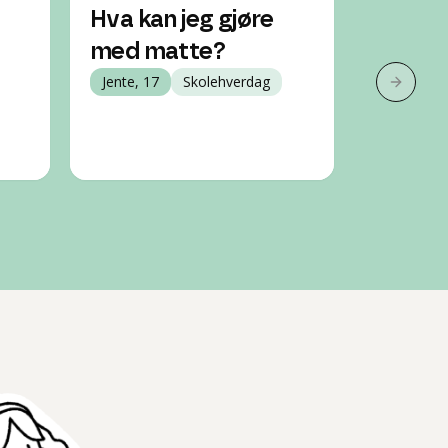
Hva kan jeg gjøre
Hvis je
med matte?
matte 
Jente, 17
Skolehverdag
jeg da 
Neste 
vg2 og
Jente, 15