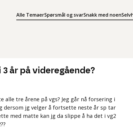
Alle Temaer
Spørsmål og svar
Snakk med noen
Selv
Søk
Meny
Søk i innholdet på ung.no
Meny for å navigere på ung.no
i 3 år på videregående?
alle tre årene på vgs? Jeg går nå forsering i
g dersom jg velger å fortsette neste år sp tar
tsette med matte kan jg da slippe å ha det i vg2
2??