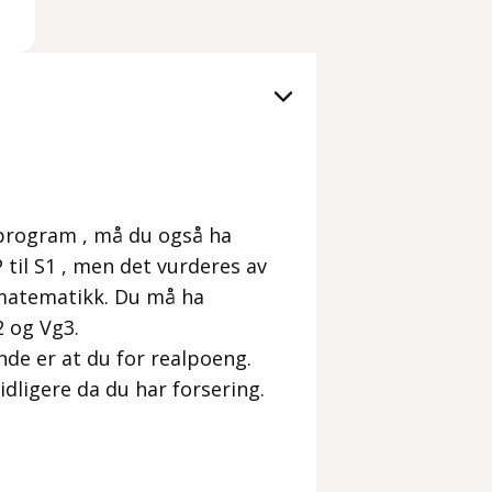
program , må du også ha
til S1 , men det vurderes av
 matematikk. Du må ha
 og Vg3.
de er at du for realpoeng.
tidligere da du har forsering.