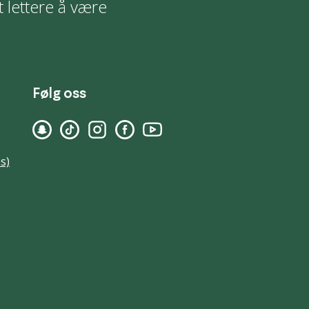
t lettere å være
Følg oss
s)