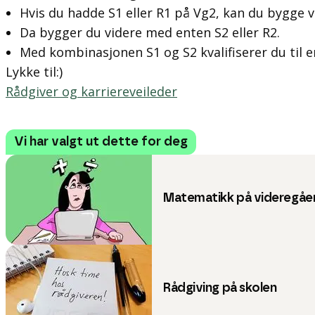
Hvis du hadde S1 eller R1 på Vg2, kan du bygge v
Da bygger du videre med enten S2 eller R2.
Med kombinasjonen S1 og S2 kvalifiserer du til en
Lykke til:)
Rådgiver og karriereveileder
Vi har valgt ut dette for deg
Matematikk på videregåen
Rådgiving på skolen