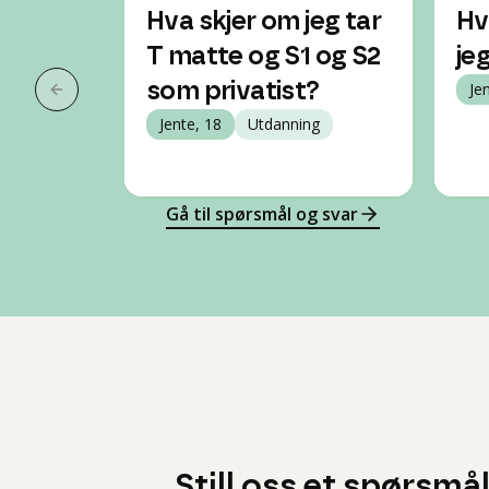
Hva skjer om jeg tar
Hv
T matte og S1 og S2
je
som privatist?
Je
Forrige slide
Jente, 18
Utdanning
Gå til spørsmål og svar
Still oss et spørsmå