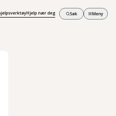
hjelpsverktøy
Hjelp nær deg
Søk
Meny