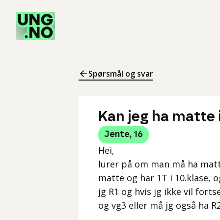
Spørsmål og svar
Kan jeg ha matte 
Jente
,
16
Hei,
lurer på om man må ha matte 
matte og har 1T i 10.klase, o
jg R1 og hvis jg ikke vil for
og vg3 eller må jg også ha R