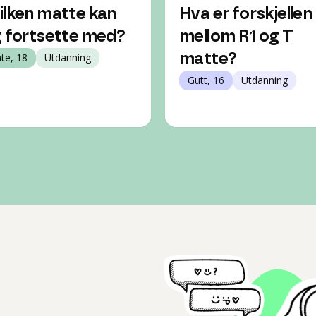
ilken matte kan
Hva er forskjellen
g fortsette med?
mellom R1 og T
nte, 18
Utdanning
matte?
Gutt, 16
Utdanning
l