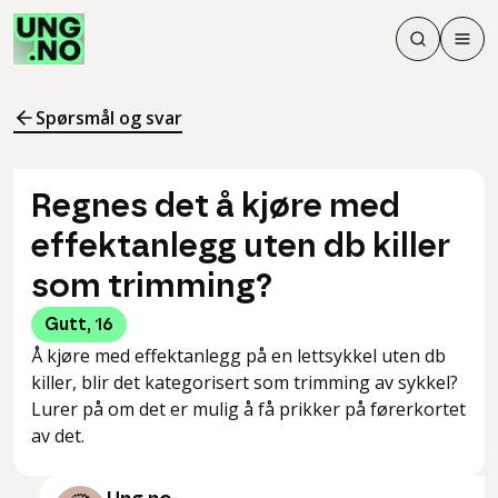
Søk
Men
Søk
Meny
Søk i innhol
Meny for å 
Spørsmål og svar
Regnes det å kjøre med
effektanlegg uten db killer
som trimming?
Gutt
,
16
Å kjøre med effektanlegg på en lettsykkel uten db
killer, blir det kategorisert som trimming av sykkel?
Lurer på om det er mulig å få prikker på førerkortet
av det.