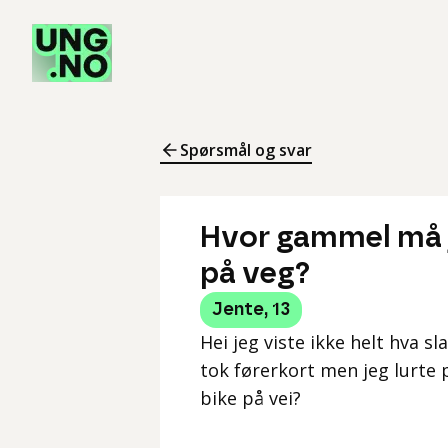
Spørsmål og svar
Hvor gammel må je
på veg?
Jente
,
13
Hei jeg viste ikke helt hva s
tok førerkort men jeg lurte
bike på vei?