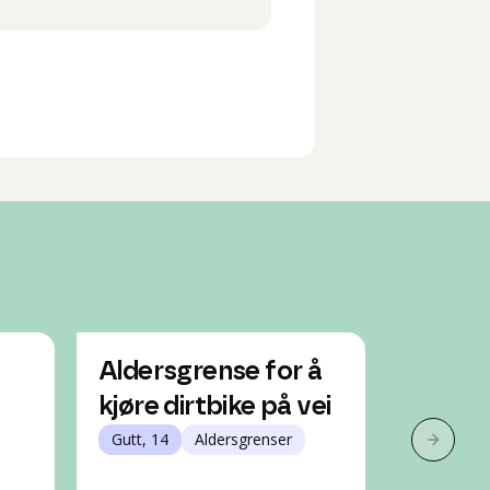
Aldersgrense for å
Hvilke
kjøre dirtbike på vei
jeg ha 
Gutt, 14
Aldersgrenser
rask 
Neste 
Gutt, 16