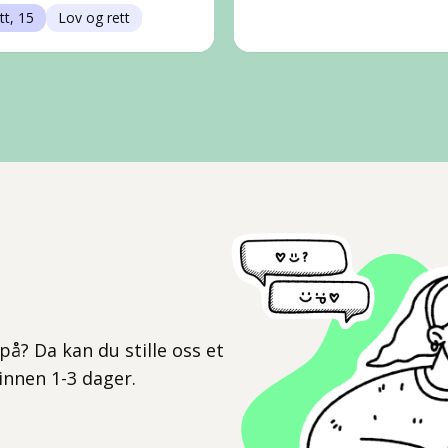
tt, 15
Lov og rett
l
på? Da kan du stille oss et
 innen 1-3 dager.