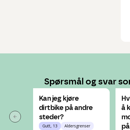
Spørsmål og svar so
Kan jeg kjøre
Hv
dirtbike på andre
å 
steder?
mo
Forrige slide
Gutt, 13
Aldersgrenser
på