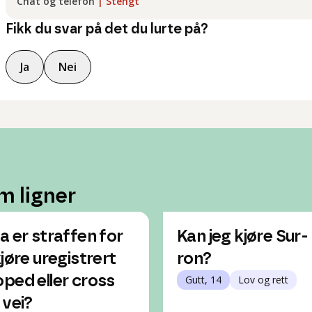
Chat og telefon
|
Stengt
Fikk du svar på det du lurte på?
Ja
Nei
m ligner
a er straffen for
Kan jeg kjøre Sur-
kjøre uregistrert
ron?
ped eller cross
Gutt, 14
Lov og rett
 vei?