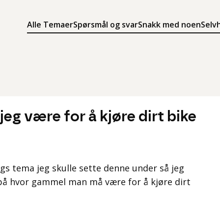
Alle Temaer
Spørsmål og svar
Snakk med noen
Selv
Søk
Meny
Søk i innholdet på ung.no
Meny for å navigere på ung.no
g være for å kjøre dirt bike
lags tema jeg skulle sette denne under så jeg
 på hvor gammel man må være for å kjøre dirt