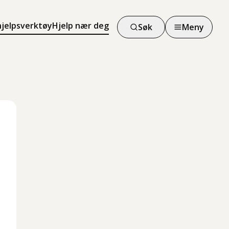
hjelpsverktøy
Hjelp nær deg
Søk
Meny