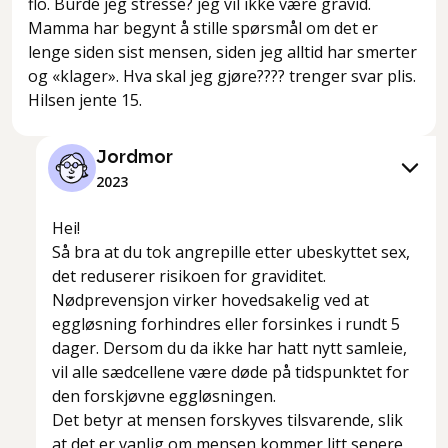
flo. Burde jeg stresse? jeg vil ikke være gravid.
Mamma har begynt å stille spørsmål om det er
lenge siden sist mensen, siden jeg alltid har smerter
og «klager». Hva skal jeg gjøre???? trenger svar plis.
Hilsen jente 15.
Jordmor
2023
Hei!
Så bra at du tok angrepille etter ubeskyttet sex,
det reduserer risikoen for graviditet.
Nødprevensjon virker hovedsakelig ved at
eggløsning forhindres eller forsinkes i rundt 5
dager. Dersom du da ikke har hatt nytt samleie,
vil alle sædcellene være døde på tidspunktet for
den forskjøvne eggløsningen.
Det betyr at mensen forskyves tilsvarende, slik
at det er vanlig om mensen kommer litt senere