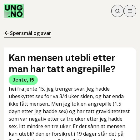
Søk
Men
Søk
Meny
Søk i innhol
Meny for å 
Spørsmål og svar
Kan mensen utebli etter
man har tatt angrepille?
Jente
,
15
hei fra jente 15, jeg trenger svar. Jeg hadde
ubeskyttet sex for va 3/4 uker siden, og har enda
ikke fått mensen.. Men jeg tok en angrepille (1,5
døyn etter jeg hadde sex) og har tatt graviditetstest
som var negativ etter ca tre uker etter jeg hadde
sex, litt mindre en tre uker. Er det sånn at mensen
kan utebli? den er forsikret i 19 dager står det på