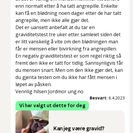
enn normalt etter å ha tatt angrepille. Enkelte
kan få en blødning noen dager etter de har tatt
angrepille, men ikke alle gjør det.
Det er uansett anbefalt at du tar en
graviditetstest tre uker etter samleiet siden det
er litt vanskelig å vite om den blødningen man
får er mensen eller bivirkning fra angrepillen.
En negativ graviditetstest er som regel riktig så
fremt den ikke er tatt for tidlig. Sannsynligvis får
du mensen snart. Men om den ikke gjør det, kan
du gjenta testen om du ikke har fått mensen i
løpet av påsken.
Vennlig hilsen Jordmor ung.no
Besvart:
6.4.2023
Vi har valgt ut dette for deg
Kan jeg være gravid?