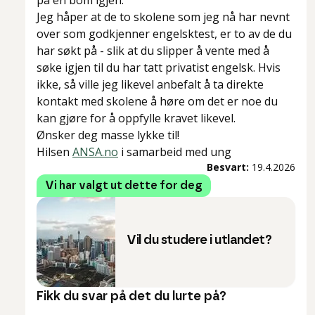
på en bom igjen.
Jeg håper at de to skolene som jeg nå har nevnt
over som godkjenner engelsktest, er to av de du
har søkt på - slik at du slipper å vente med å
søke igjen til du har tatt privatist engelsk. Hvis
ikke, så ville jeg likevel anbefalt å ta direkte
kontakt med skolene å høre om det er noe du
kan gjøre for å oppfylle kravet likevel.
Ønsker deg masse lykke til!
Hilsen
ANSA.no
i samarbeid med ung
Besvart:
19.4.2026
Vi har valgt ut dette for deg
Vil du studere i utlandet?
Fikk du svar på det du lurte på?