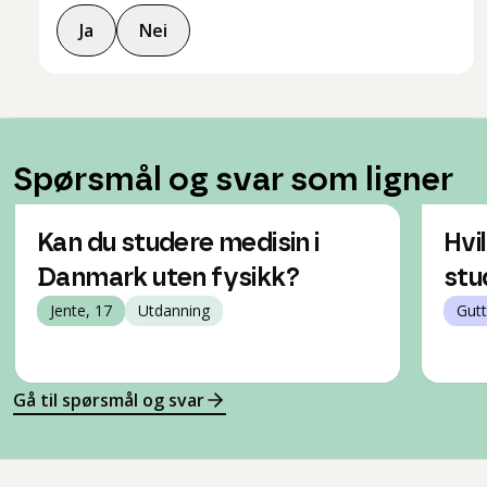
Ja
Nei
Spørsmål og svar som ligner
Kan du studere medisin i
Hvi
Danmark uten fysikk?
stu
Jente, 17
Utdanning
Gutt
Gå til spørsmål og svar