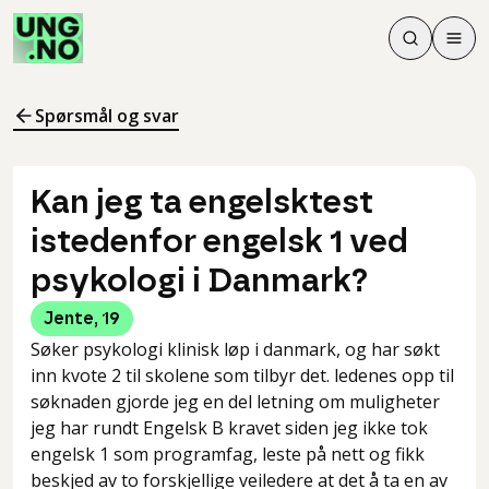
Søk
Men
Søk
Meny
Søk i innhol
Meny for å 
Spørsmål og svar
Kan jeg ta engelsktest
istedenfor engelsk 1 ved
psykologi i Danmark?
Jente
,
19
Søker psykologi klinisk løp i danmark, og har søkt
inn kvote 2 til skolene som tilbyr det. ledenes opp til
søknaden gjorde jeg en del letning om muligheter
jeg har rundt Engelsk B kravet siden jeg ikke tok
engelsk 1 som programfag, leste på nett og fikk
beskjed av to forskjellige veiledere at det å ta en av