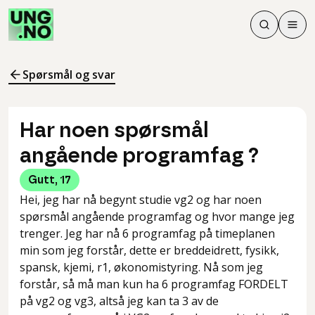
Søk
Men
Søk
Meny
Søk i innhol
Meny for å 
Spørsmål og svar
Har noen spørsmål
angående programfag ?
Gutt
,
17
Hei, jeg har nå begynt studie vg2 og har noen
spørsmål angående programfag og hvor mange jeg
trenger. Jeg har nå 6 programfag på timeplanen
min som jeg forstår, dette er breddeidrett, fysikk,
spansk, kjemi, r1, økonomistyring. Nå som jeg
forstår, så må man kun ha 6 programfag FORDELT
på vg2 og vg3, altså jeg kan ta 3 av de