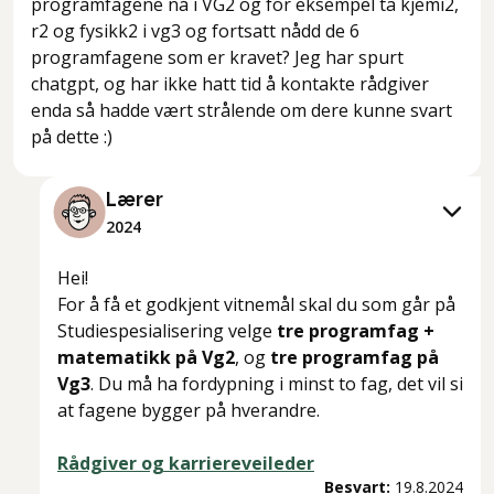
programfagene nå i VG2 og for eksempel ta kjemi2,
r2 og fysikk2 i vg3 og fortsatt nådd de 6
programfagene som er kravet? Jeg har spurt
chatgpt, og har ikke hatt tid å kontakte rådgiver
enda så hadde vært strålende om dere kunne svart
på dette :)
Lærer
2024
Hei!
For å få et godkjent vitnemål skal du som går på
Studiespesialisering velge
tre programfag +
matematikk på Vg2
, og
tre programfag på
Vg3
. Du må ha fordypning i minst to fag, det vil si
at fagene bygger på hverandre.
Rådgiver og karriereveileder
Besvart:
19.8.2024