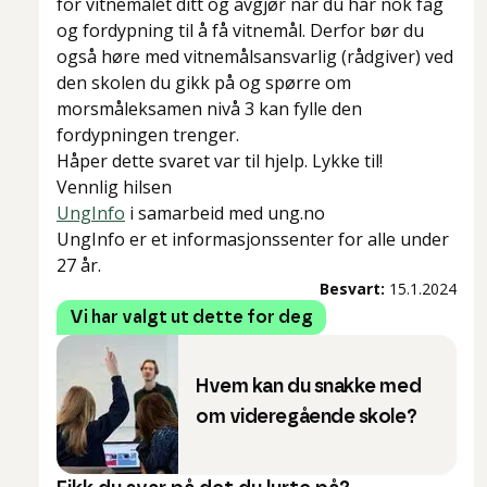
for vitnemålet ditt og avgjør når du har nok fag
og fordypning til å få vitnemål. Derfor bør du
også høre med vitnemålsansvarlig (rådgiver) ved
den skolen du gikk på og spørre om
morsmåleksamen nivå 3 kan fylle den
fordypningen trenger.
Håper dette svaret var til hjelp. Lykke til!
Vennlig hilsen
UngInfo
i samarbeid med ung.no
UngInfo er et informasjonssenter for alle under
27 år.
Besvart:
15.1.2024
Vi har valgt ut dette for deg
Hvem kan du snakke med
om videregående skole?