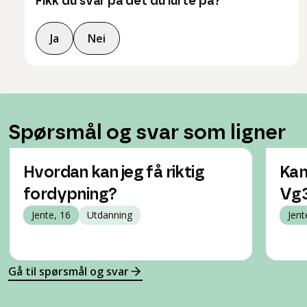
Fikk du svar på det du lurte på?
Ja
Nei
Spørsmål og svar som ligner
Hvordan kan jeg få riktig
Kan
fordypning?
Vg
Jente, 16
Utdanning
Jent
Gå til spørsmål og svar