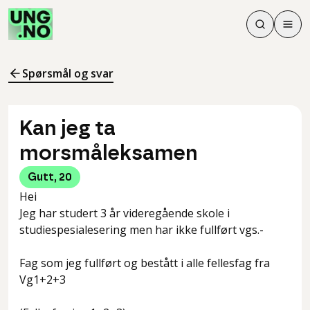
Søk
Men
Søk
Meny
Søk i innhol
Meny for å 
Spørsmål og svar
Kan jeg ta
morsmåleksamen
Gutt
,
20
Hei
Jeg har studert 3 år videregående skole i
studiespesialesering men har ikke fullført vgs.-
Fag som jeg fullført og bestått i alle fellesfag fra
Vg1+2+3