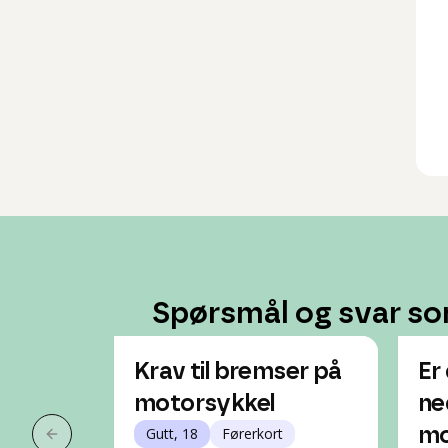
Spørsmål og svar so
Krav til bremser på
Er
motorsykkel
ne
Gutt, 18
Førerkort
mo
Forrige slide