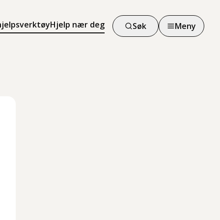
hjelpsverktøy
Hjelp nær deg
Søk
Meny