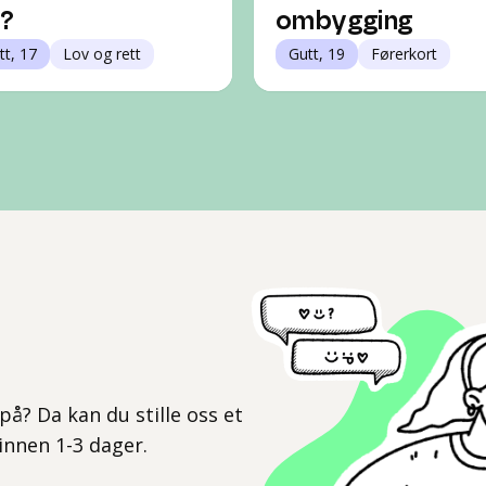
?
ombygging
tt, 17
Lov og rett
Gutt, 19
Førerkort
l
på? Da kan du stille oss et
 innen 1-3 dager.