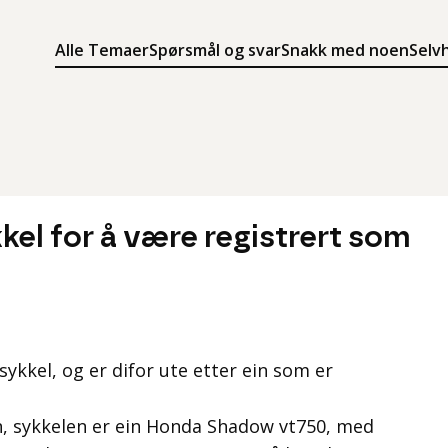
Alle Temaer
Spørsmål og svar
Snakk med noen
Selv
Søk
Meny
Søk i innholdet på ung.no
Meny for å navigere på ung.no
kel for å være registrert som
kkel, og er difor ute etter ein som er
nn, sykkelen er ein Honda Shadow vt750, med