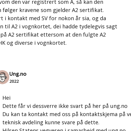
lvom den var registrert som A, så kan den
 følger kravene som gjelder A2 sertifikat.
 i kontakt med SV for nokon år sia, og da
 til A2 i vognkortet, dei hadde tydelegvis sagt
s på A2 sertifikat ettersom at den fulgte A2
HK og diverse i vognkortet.
Ung.no
2022
Hei
Dette får vi dessverre ikke svart på her på ung.no
Du kan ta kontakt med oss på kontaktskjema på ve
teknisk avdeling kunne svare på dette.
Hilsen Statens vegvesen i samarbeid med ung.no