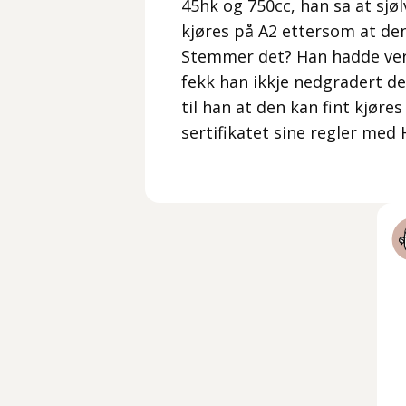
45hk og 750cc, han sa at sjø
kjøres på A2 ettersom at den
Stemmer det? Han hadde vert
fekk han ikkje nedgradert den
til han at den kan fint kjøre
sertifikatet sine regler med 