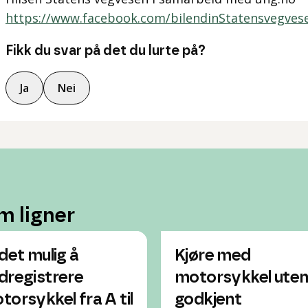
https://www.facebook.com/bilendinStatensvegves
Fikk du svar på det du lurte på?
Ja
Nei
m ligner
 det mulig å
Kjøre med
dregistrere
motorsykkel ute
torsykkel fra A til
godkjent