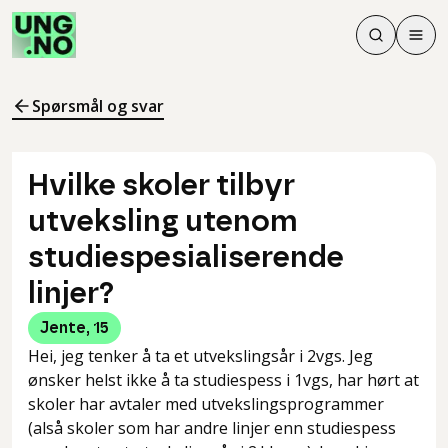
Søk
Men
Søk
Meny
Søk i innhol
Meny for å 
Spørsmål og svar
Hvilke skoler tilbyr
utveksling utenom
studiespesialiserende
linjer?
Jente
,
15
Hei, jeg tenker å ta et utvekslingsår i 2vgs. Jeg
ønsker helst ikke å ta studiespess i 1vgs, har hørt at
skoler har avtaler med utvekslingsprogrammer
(alså skoler som har andre linjer enn studiespess