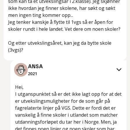
som kan ta et utvekslingsår i 2.klasse). Jeg skjønner
ikke hvordan jeg finner skolene, har søkt og søkt
men ingen ting kommer opp...
Jeg tenker kanskje å flytte til 1vgs så er åpen for
skoler rundt i hele landet. Vet dere om noen skoler?
Og etter utvekslingsåret, kan jeg da bytte skole
(3vgs)?
ANSA
2021
Hei,
I utganspunktet så er det ikke lagt opp for at det
er utvekslingsmuligheter for de som går på
fagrelaterte linjer på VGS. Dette er fordi det er
vanskelig å finne skoler i utlandet som matcher
utdanningsforløpet du tar her i Norge. Men, ja
det finnes noen linjer og noen skoler som har