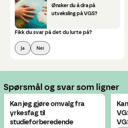
Ønsker du å dra på
utveksling på VGS?
Fikk du svar på det du lurte på?
Ja
Nei
Spørsmål og svar som ligner
Kan jeg gjøre omvalg fra
Kan
yrkesfag til
VGS
studieforberedende
VG