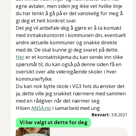
egne avtaler, men siden jeg ikke vet hvilke linje
du har tenkt å gå på er det vanskelig for meg å
gi deg et helt konkret svar.
Det jeg vil anbefale deg å gjøre er å ta kontakt
med inntakskontoret i kommunen din, eventuelt
andre aktuelle kommuner og snakke direkte
med de. De skal kunne gi deg svaret på dette.
Her
er et kontaktskjema du kan sende inn slike
spørsmål til, du kan også på denne siden få en
oversikt over alle videregående skoler i hver
kommune/fylke.
Du kan nok bytte skole i VG3 hvis du ønsker det
ja, dette ville jeg snakket nærmere med sammen
med en rådgiver når det nærmer seg.
Hilsen
ANSA.no
i samarbeid med ung
Besvart:
3.8.2021
Vi har valgt ut dette for deg