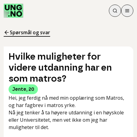
Søk
Men
Søk
Meny
Søk i innhol
Meny for å 
Spørsmål og svar
Hvilke muligheter for
videre utdanning har en
som matros?
Jente
,
20
Hei, jeg ferdig nå med min opplæring som Matros,
og har fagbrev i matros yrke.
Nå jeg tenker å ta høyere utdanning i en høyskole
eller Universitetet, men vet ikke om jeg har
muligheter til det.