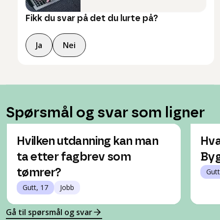
Fikk du svar på det du lurte på?
Ja
Nei
Spørsmål og svar som ligner
Hvilken utdanning kan man
Hva
ta etter fagbrev som
Byg
tømrer?
Gutt
Gutt, 17
Jobb
Gå til spørsmål og svar