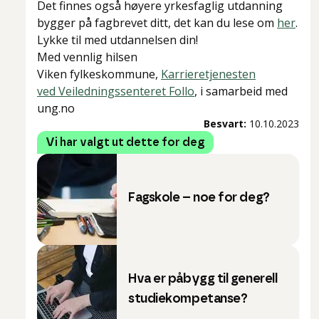
Det finnes også høyere yrkesfaglig utdanning
bygger på fagbrevet ditt, det kan du lese om
her
.
Lykke til med utdannelsen din!
Med vennlig hilsen
Viken fylkeskommune,
Karrieretjenesten
ved Veiledningssenteret Follo
, i samarbeid med
ung.no
Besvart:
10.10.2023
Vi har valgt ut dette for deg
Fagskole – noe for deg?
Hva er påbygg til generell
studiekompetanse?